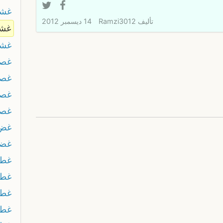
غشن
تأليف
Ramzi3012
14 ديسمبر 2012
غشي
غشي
غص
غصر
غص
غصم
غض
غضا
غطا
غط
غط
غطى