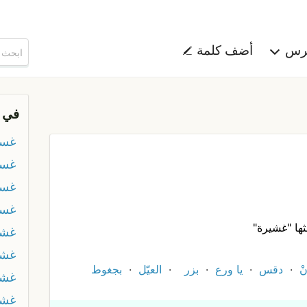
هرس
أضف كلمة
في 
غسل
غسل
غسل
غسم
ها "غشيرة"
غشا
غش
نْ
دقس
يا ورع
بزر
العيّل
بجغوط
غشم
غشم