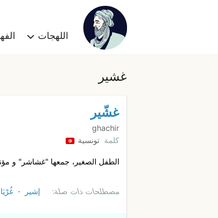
اللهجات
الف
غشير
غشّير
ghachir
كلمة
تونسية
الطفل الصغير، جمعها "غشاشر" و مؤنث
مصطلحات ذات صلة:
إشير
غُرْيَا