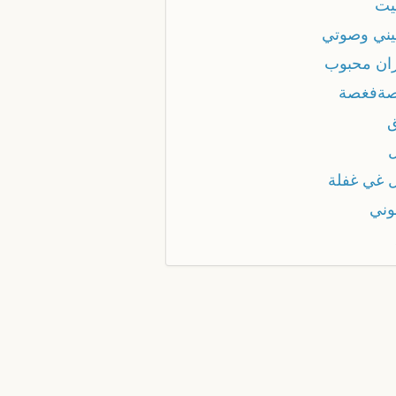
يت
ني وصوتي
ان محبوب
ةفغصة
 غي غفلة
وني