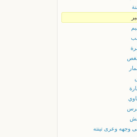
ة
ر
م
ب
ة
غص
ار
رة
وي
رس
ش
 وجهه وعرى تينته