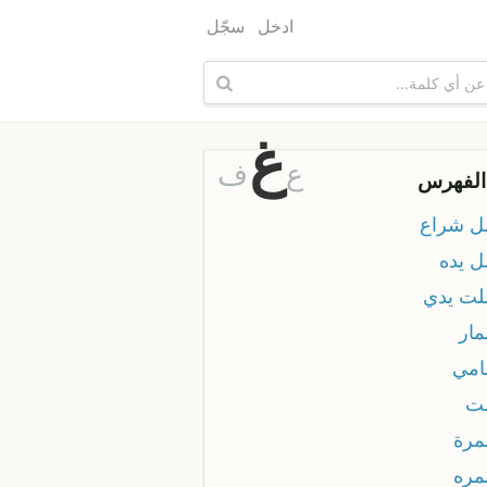
ادخل
سجّل
غ
ع
ف
الفهرس
 شراع
 يده
ت يدي
ار
مي
ت
رة
ره