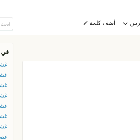
هرس
أضف كلمة
في 
غشا
غش
غشم
غشم
غشن
غشي
غشي
غص