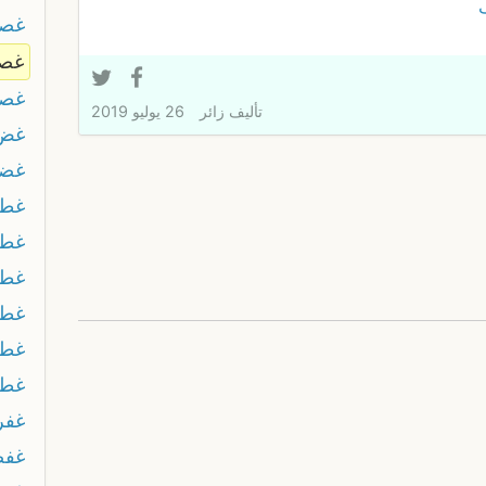
غصر
غص
غصم
تأليف
زائر
26 يوليو 2019
غض
غضا
غطا
غط
غط
غطى
غط
غطي
غفر
غفص