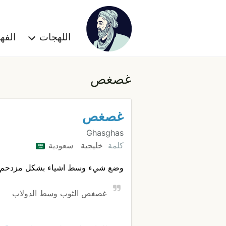
اللهجات
الف
غصغص
غصغص
Ghasghas
كلمة
خليجية
سعودية
وضع شيء وسط اشياء بشكل مزدحم
غصغص الثوب وسط الدولاب