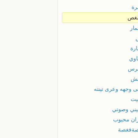
ة
غص
ار
رة
وي
رس
ش
 وجهه وعرى تينته
يت
ني وصوتي
ان محبوب
ةفغصة