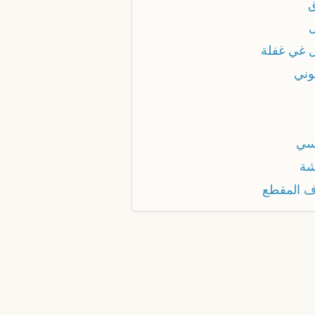
 غي غفلة
وني
سي
شة
ف المقطع