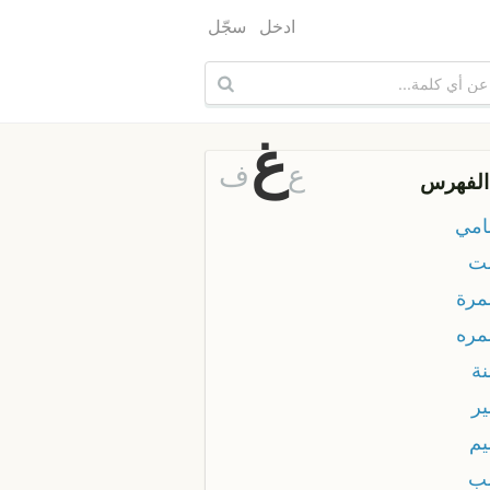
ادخل
سجّل
غ
ع
ف
الفهرس
مي
ت
رة
ره
ة
ر
م
ب