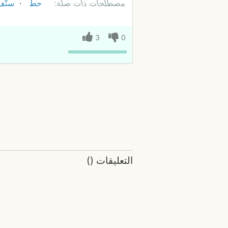
مصطلحات ذات صلة:
حط
ستّف
3
0
التعليقات
(
)