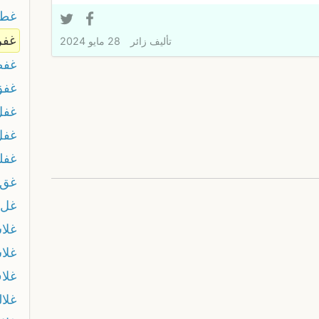
غطي
غفر
تأليف
زائر
28 مايو 2024
غفص
غفق
غفل
غفل
غفل
غق
غل
غلا
غلا
غلا
غلال