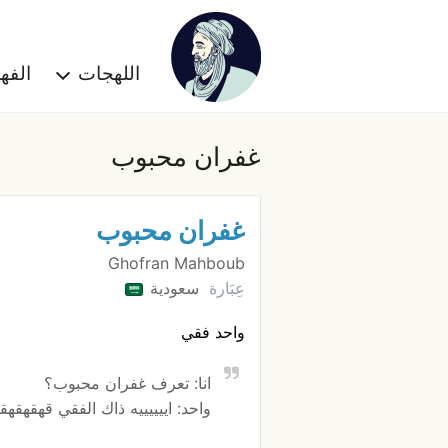
اللهجات
الف
غفران محبوب
غفران محبوب
Ghofran Mahboub
عِبَارة
سعودية
واحد فقي
انا: تعرف غفران محبوب؟
واحد: اييييييه ذاك الفقي قهقهقه