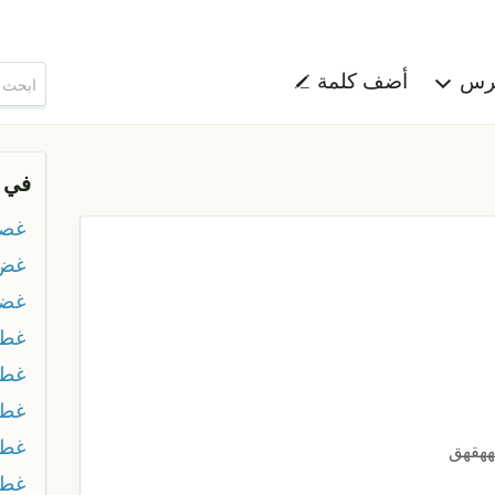
هرس
أضف كلمة
في 
غصم
غض
غضا
غطا
غط
غط
غطى
قههقهق
غط