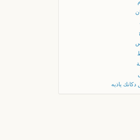
ن
س
ة
دكانك ياذيه