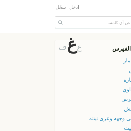
ادخل
سجّل
غ
ع
ف
الفهرس
ار
رة
وي
رس
ش
 وجهه وعرى تينته
يت