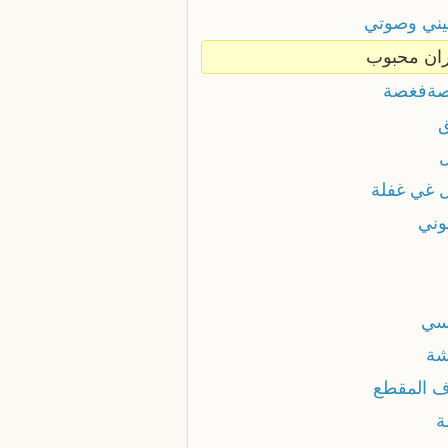
ني وصوتي
ان محبوب
ةفغصة
 غي غفلة
وني
سي
شة
ف المقطع
ة