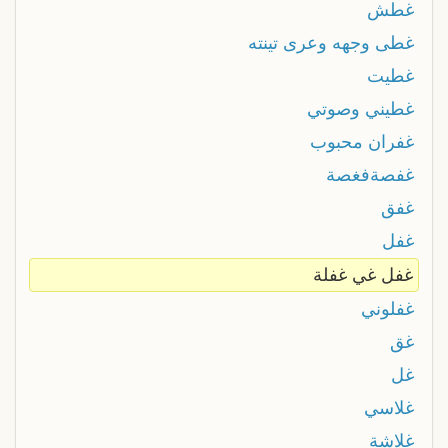
غطش
غطى وجهه وعرى تينته
غطيت
غطيني وصوتي
غفران محبوب
غفصةفغصة
غفق
غفل
غفل غي غفلة
غفلوني
غق
غل
غلاسي
غلاشة