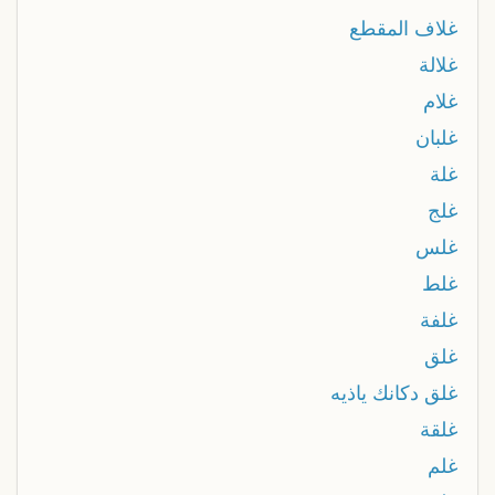
غلاف المقطع
غلالة
غلام
غلبان
غلة
غلج
غلس
غلط
غلفة
غلق
غلق دكانك ياذيه
غلقة
غلم