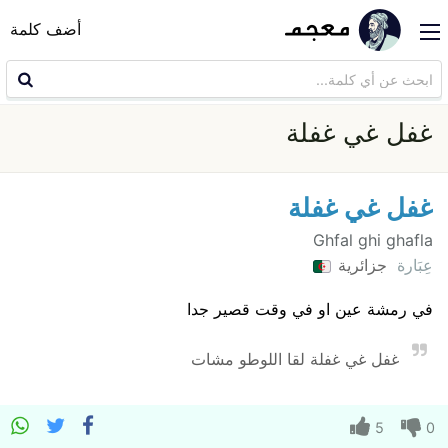
أضف كلمة
غفل غي غفلة
غفل غي غفلة
Ghfal ghi ghafla
عِبَارة
جزائرية
في رمشة عين او في وقت قصير جدا
غفل غي غفلة لقا اللوطو مشات
5
0