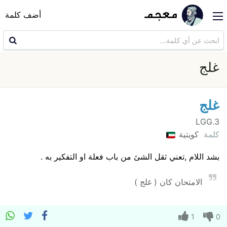
أضف كلمة
غلج
غلج
3.LGG
كلمة
كويتية
بشد اللام ,تعني ثقل الشئ من باب فعلة او التفكير به .
الامتحان كان ( غلج )
1
0