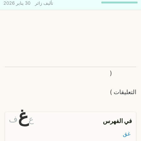
تأليف
زائر
30 يناير 2026
(
التعليقات
)
غ
ع
ف
في الفهرس
غق