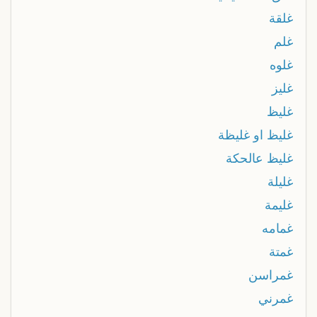
غلقة
غلم
غلوه
غليز
غليظ
غليظ او غليظة
غليظ عالحكة
غليلة
غليمة
غمامه
غمتة
غمراسن
غمرني