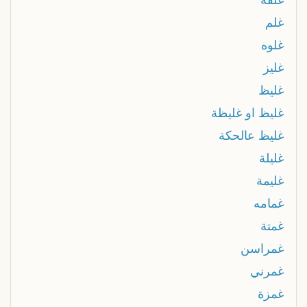
غلم
غلوه
غليز
غليظ
غليظ او غليظة
غليظ عالحكة
غليلة
غليمة
غمامه
غمتة
غمراسن
غمرني
غمزة