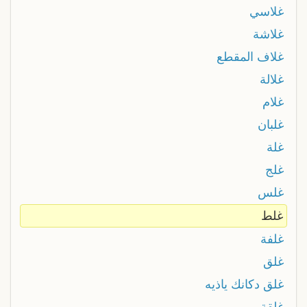
غلاسي
غلاشة
غلاف المقطع
غلالة
غلام
غلبان
غلة
غلج
غلس
غلط
غلفة
غلق
غلق دكانك ياذيه
غلقة