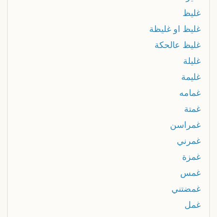
غليظ
غليظ او غليظة
غليظ عالحكة
غليلة
غليمة
غمامه
غمتة
غمراسن
غمرني
غمزة
غمس
غمضتني
غمل