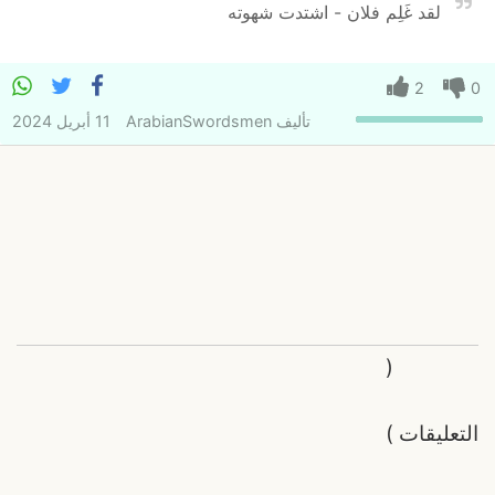
لقد غَلِم فلان - اشتدت شهوته
2
0
تأليف
ArabianSwordsmen
11 أبريل 2024
(
التعليقات
)