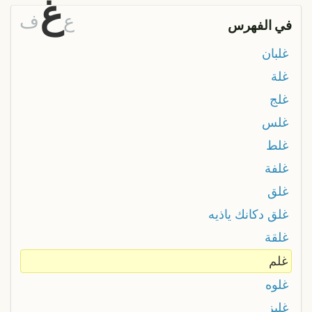
غ
ع
ف
في الفهرس
غلبان
غلة
غلج
غلس
غلط
غلفة
غلق
غلق دكانك ياذيه
غلقة
غلم
غلوه
غليز