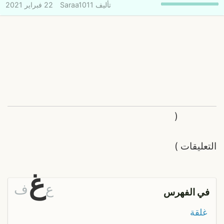
تأليف
Saraa1011
22 فبراير 2021
(
التعليقات
)
غ
ع
ف
في الفهرس
غلقة