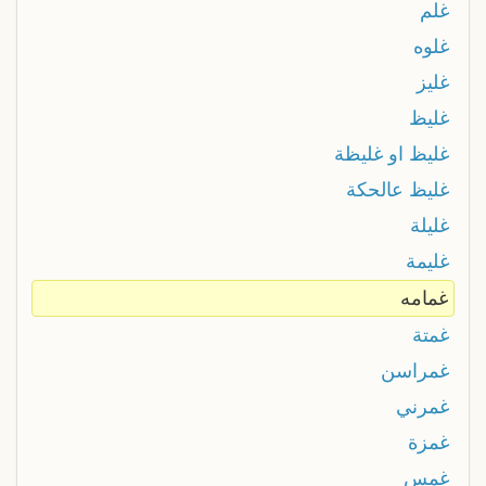
غلم
غلوه
غليز
غليظ
غليظ او غليظة
غليظ عالحكة
غليلة
غليمة
غمامه
غمتة
غمراسن
غمرني
غمزة
غمس