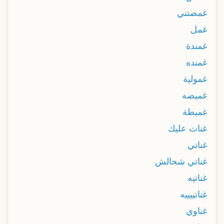
غمضتني
غمل
غمندة
غمنده
غمولية
غميضه
غميطة
غنات عليك
غناتي
غناتي شحالش
غناتيه
غناتييييه
غناوي