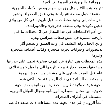
الرومانية والبربرية ثم العربية الإسلامية.
تتواجد هذه اللآثار مثل رؤوس سهام وبعض الأدوات الحجرية
المتنوعة حول محطة «تيارات» وفي عمق الصحراء. وتشير
الدراسات إلي وجود محطات ما قبل تاريخية في كل من وادي
«عين دكوك» وفي منطقة «جرجر» و«الدويرات».
من أهم الاكتشافات في هذا المجال هي 3 محطات ما قبل
تاريخية متميزة في عمق شعاب غمراسن وهي:
وادي الخيل: وقد اكتشف في واده العميق والضخم أثار
لدينصورات وحيوانات بحرية متحجرة وكذلك أصداف متحجرة
وغيرها
هذه المحطات هي عبارة عن كهوف صخرية تحمل على جدرانها
وسقوفها رسوما جدارية يرجع تاريخها الي ما قبل خمسة آلاف
عام قبل الميلاد وتحتوي على مشاهد من الحياة اليومية
والمعتقدات السائدة في ذلك الزمن عند متساكني هذه
الجهة.عرفت ولاية تطاوين الحضارة الرومانية بصفتها جهة
حدودية بين مجال السيطرة الرومانية ومجال القبائل البربرية
المستقلة في أطراف الصحراء.
أنشأ الرومان في هذه الجهة عدة منشاءات ذات صبغة دفاعية