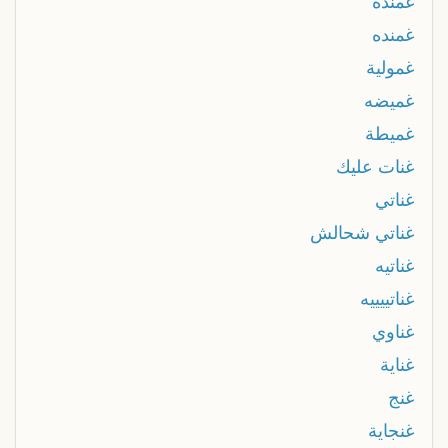
غمندة
غمنده
غمولية
غميضه
غميطة
غنات عليك
غناتي
غناتي شحالش
غناتيه
غناتييييه
غناوي
غناية
غنج
غنجاية