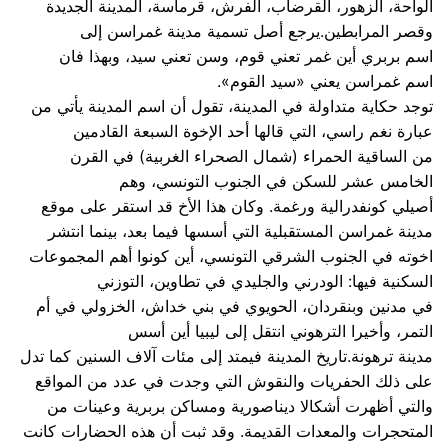
الواحة، الزهور، القرضاب، الفرش، قرماسة، المدينة الجديدة
وقصر المرابطين.يرجع أصل تسمية مدينة غمراسن إلى
اسم بربري أين غمر تعني قوم، وسن تعني سيد، وبهذا فان
اسم غمراسن يعني «سيد القوم».
توجد حكاية متداولة في المدينة، تقول أن اسم المدينة يأتي من
عبارة نغم راسي، التي قالها أحد الإخوة السبعة القادمين
من الساقية الحمراء (شمال الصحراء الغربية) في القرن
الخامس عشر للسكن في الجنوب التونسي، وهم
أصيلي كونفدرالية ورغمة. وكان هذا الأخ قد استقر على موقع
مدينة غمراسن المستقبلية التي أسسها فيما بعد، بينما انتشر
اخوته في الجنوب الشرقي التونسي، أين كونوا أهم المجموعات
السكنية فيها: الودرني والجليدي في تطاوين، التوزني
في مدنين وبنقردان، الحويوي في بني خداش، الخزولي في أم
التمر، وأخيرا الترهوني انتقل إلى ليبيا أين أسس
مدينة ترهونة.تاريخ المدينة فيمتد إلى مئات آلاف السنين كما تدل
على ذلك الحفريات والنقوش التي وجدت في عدد من المواقع
والتي أظهرت أشكالا ديناصورية ومساكن بربرية وعينات من
المتحجرات والمعدات القديمة. وقد ثبت أن هذه الحضارات كانت