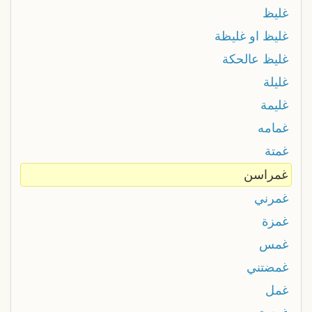
غليظ
غليظ او غليظة
غليظ عالحكة
غليلة
غليمة
غمامه
غمتة
غمراسن
غمرني
غمزة
غمس
غمضتني
غمل