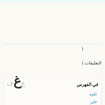
(
التعليقات
)
غ
ع
ف
في الفهرس
غلوه
غليز