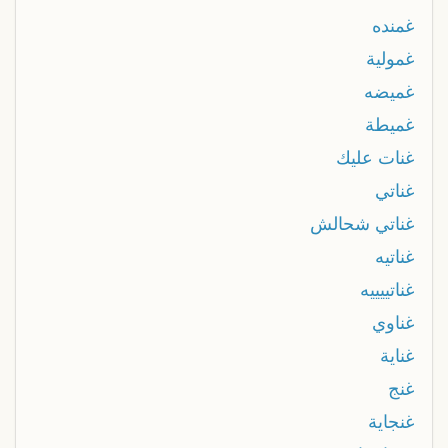
غمنده
غمولية
غميضه
غميطة
غنات عليك
غناتي
غناتي شحالش
غناتيه
غناتييييه
غناوي
غناية
غنج
غنجاية