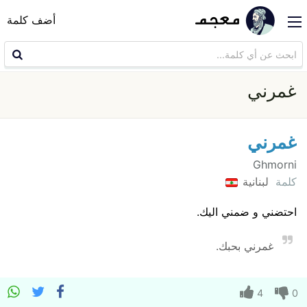
أضف كلمة
غمرني
غمرني
Ghmorni
كلمة
لبنانية
احتضني و ضمني اليك.
غمرني بحبك.
4
0