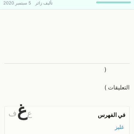
تأليف
زائر
5 سبتمبر 2020
(
التعليقات
)
غ
ع
ف
في الفهرس
غليز