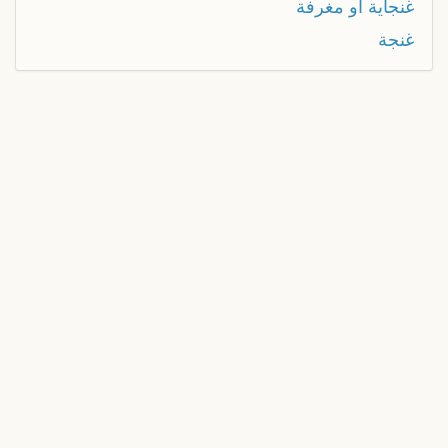
غنجاية او مغرفة
غنجة