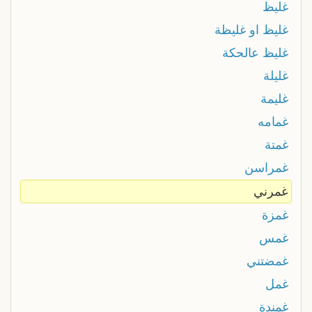
غليظ
غليظ او غليظة
غليظ عالحكة
غليلة
غليمة
غمامه
غمتة
غمراسن
غمرني
غمزة
غمس
غمضتني
غمل
غمندة