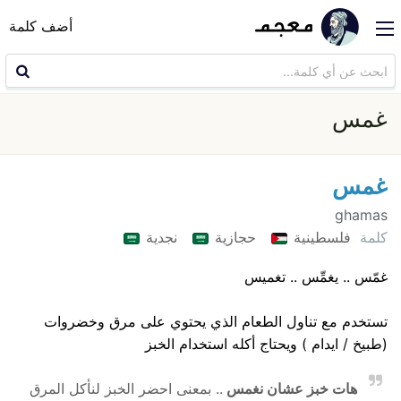
أضف كلمة
غمس
غمس
ghamas
كلمة
فلسطينية
حجازية
نجدية
غمّس .. يغمِّس .. تغميس
تستخدم مع تناول الطعام الذي يحتوي على مرق وخضروات
(طبيخ / ايدام ) ويحتاج أكله استخدام الخبز
هات خبز عشان نغمس
.. بمعنى احضر الخبز لنأكل المرق