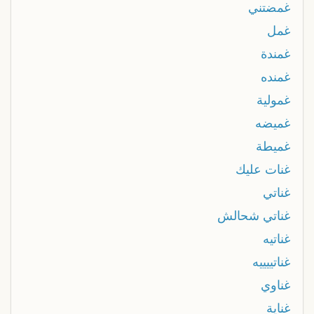
غمضتني
غمل
غمندة
غمنده
غمولية
غميضه
غميطة
غنات عليك
غناتي
غناتي شحالش
غناتيه
غناتييييه
غناوي
غناية