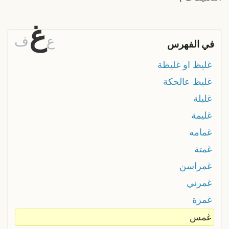
غ
ع
ف
في الفهرس
غليظ او غليظة
غليظ عالحكة
غليلة
غليمة
غمامه
غمتة
غمراسن
غمرني
غمزة
غمس