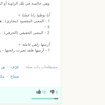
وهي جالسة في تلك الزاوية أو ال
أيا نوظوا رانا غملنا
=
1 - المعنى المقصود (مجازي) : ه
لا -
2 - المعنى الحقيقي (الحرفي) : هيا لنقم فلقد تغيرت رائحتنا من الجلوس الطويل
أرميها راهي غاملة
=
1 - أرميها فلقد تغيرت رائحتها - وأصبحت غير صالحة للإستهلاك -
مصطلحات ذات صلة:
عَرْف
بق
صماح
مكو
12
2