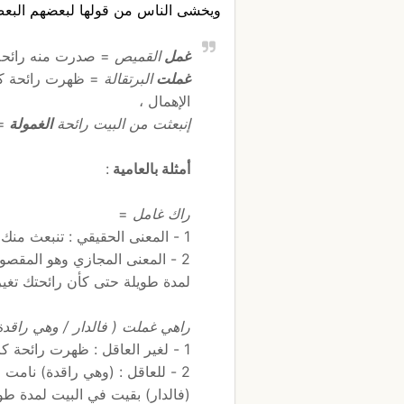
ويخشى الناس من قولها لبعضهم البع
غمل
القميص
= صدرت منه رائحة ل
غملت
البرتقالة
= ظهرت رائحة كري
الإهمال ،
إنبعثت من البيت رائحة
الغمولة
=
أمثلة بالعامية
:
راك غامل
=
1 - المعنى الحقيقي : تنبعث منك رائحة كريهة بسبب تخزينك لمدة طويلة
2 - المعنى المجازي وهو المقصو
لمدة طويلة حتى كأن رائحتك تغي
راهي غملت ( فالدار / وهي راقد
1 - لغير العاقل : ظهرت رائحة كريهة منها
2 - للعاقل : (وهي راقدة) نامت ل
(فالدار) بقيت في البيت لمدة طوي