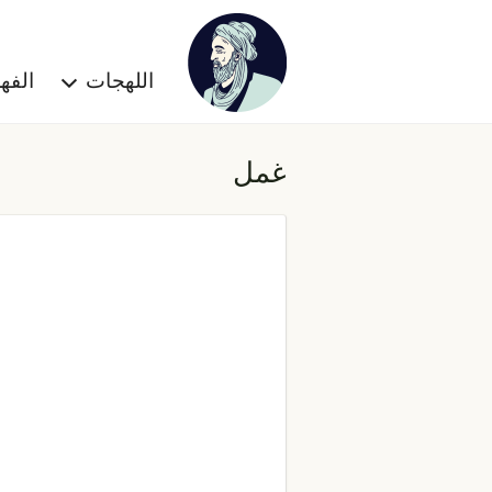
اللهجات
الف
غمل