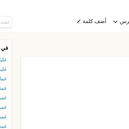
هرس
أضف كلمة
في 
غليل
غلي
غما
غمت
غمر
غمر
غمز
غم