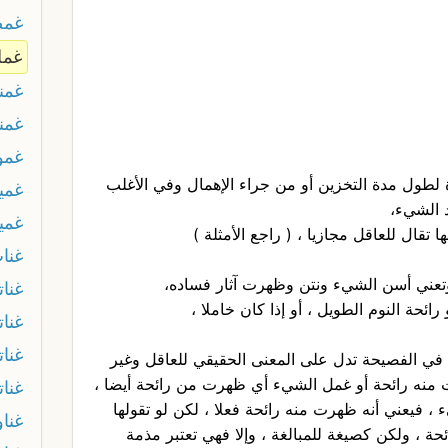
غمض
غمل
غمن
غمن
غمو
 لطول مدة التخزين أو من جراء الإهمال وفي الأغلب
غمي
د الشيء،
غمي
 تقال للعاقل مجازيا ، ( راجع الأمثلة )
غنا
تعني أسن الشيء ونتن وظهرت آثار فساده،
غنا
ائحة النوم الطويل ، أو إذا كان خاملا ،
غنا
غنات
ه في الفصيحة تدل على المعنى الحقيقي للعاقل وغير
 منه رائحة أو غمل الشيء أي ظهرت من رائحة أيضا ،
غنات
، فيعني أنه ظهرت منه رائحة فعلا ، لكن لو تقولها
غنا
ئحة ، ولكن كصيغة للمبالغة ، وإلا فهي تعتبر مذمة