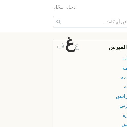
ادخل
سجّل
غ
ع
ف
الفهرس
ة
مة
مه
ة
اسن
ني
ة
س