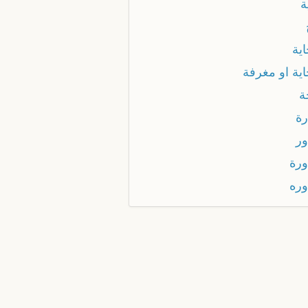
ة
ية
اية او مغرفة
ة
رة
ور
ورة
وره