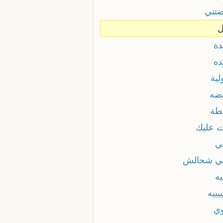
تني
دة
ده
لية
ضه
طة
ت عليك
تي
تي شحالش
يه
ييييه
وي