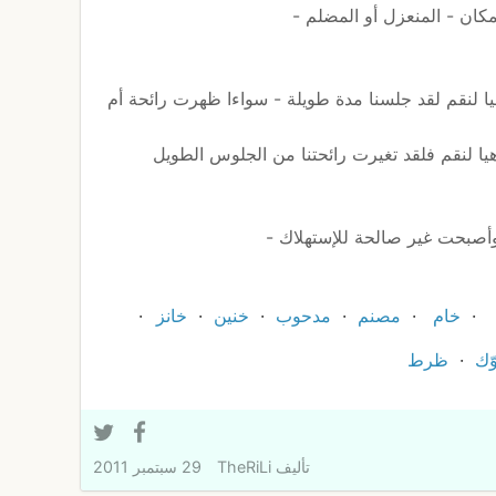
مكان - المنعزل أو المضلم -
يا لنقم لقد جلسنا مدة طويلة - سواءا ظهرت رائحة أم
خام
مصنم
مدحوب
خنين
خانز
ّك
ظرط
تأليف
TheRiLi
29 سبتمبر 2011