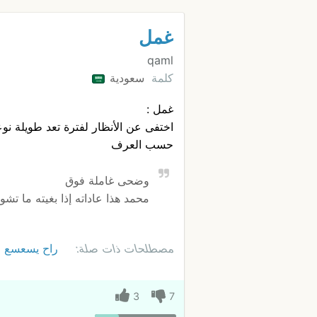
غمل
qaml
كلمة
سعودية
غمل :
اختفى عن الأنظار لفترة تعد طويلة نوعا
حسب العرف
وضحى غاملة فوق
محمد هذا عاداته إذا بغيته ما تشوف
مصطلحات ذات صلة:
راح يسعسع
3
7