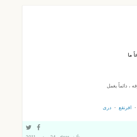
ً ما
ه ، دائماً يغمل
افرنقع
درى
تأليف
dear
24 سبتمبر 2011