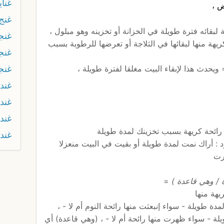
غناي
ض ،
غنج
بقائه فترة طويلة في الخزانة أو تخزينه وهو مبلول ،
غنجا
هة منها لبقائها في الثلاجة أو تعرضها للرطوبة بسبب
غنج
 ويحدث هذا لإبقاء البيت مغلقا لفترة طويلة ،
غنج
غند
غند
غند
غند
د : أراك نمت لمدة طويلة أو بقيت في البيت منعزلا
رت
ة / وهي قاعدة )
=
مدة طويلة - سواء إنبعثت منها رائحة النوم أم لا - ،
لة - سواء ظهرت منها رائحة أم لا - ، (وهي قاعدة) أي