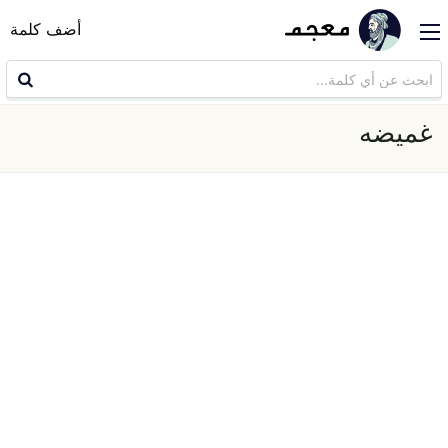
أضف كلمة
غميضه