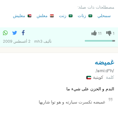
مصطلحات ذات صلة:
سمحلي
زتات
زتت
معلش
معليش
11
1
تأليف
mh3
2 أغسطس 2009
غميضه
/ʁmi:dˤh/
كلمة
كويتية
الندم و الحزن على شيء ما
غميضه تكسرت سيارته و هو توا شاريها