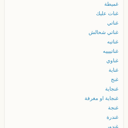
غميطة
غنات عليك
غناتي
غناتي شحالش
غناتيه
غناتييييه
غناوي
غناية
غنج
غنجاية
غنجاية او مغرفة
غنجة
غندرة
غندور