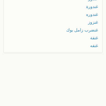
غندورة
غندوره
غنزوز
غنضرب زامل بوك
غنفة
غنفه