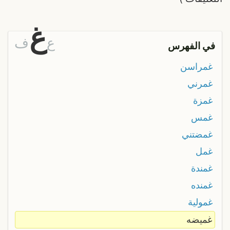
غ
ع
ف
في الفهرس
غمراسن
غمرني
غمزة
غمس
غمضتني
غمل
غمندة
غمنده
غمولية
غميضه