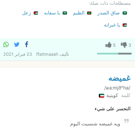
مصطلحات ذات صلة:
ضاق الصدر
الظيم
يا سفابه
زعل
يا غبرانة
5
3
تأليف
ffattmaaah
23 فبراير 2021
غميضه
/ʁa:mjðˤha/
كلمة
كويتية
التحسر على شيء
ويه غميضه شنسيت اليوم