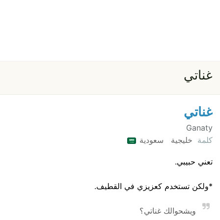
غناتي
غناتي
Ganaty
كلمة
خليجية
سعودية
تعني حبيبي.
*ولكن تستخدم كعزيزي في القطيف.
ويشحوالك غناتي؟