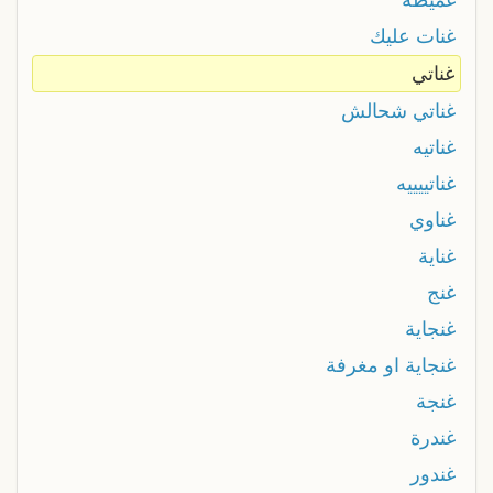
غنات عليك
غناتي
غناتي شحالش
غناتيه
غناتييييه
غناوي
غناية
غنج
غنجاية
غنجاية او مغرفة
غنجة
غندرة
غندور