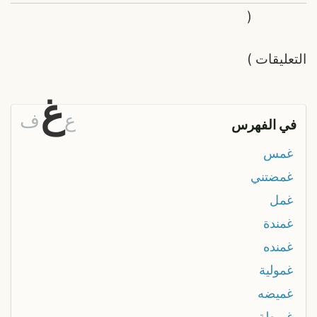
(
التعليقات
)
غ
ع
ف
في الفهرس
غمس
غمضتني
غمل
غمندة
غمنده
غمولية
غميضه
غميطة