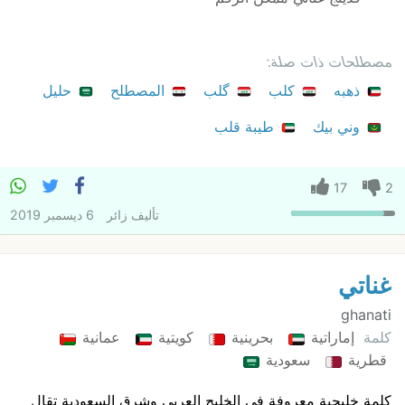
مصطلحات ذات صلة:
ذهبه
كلب
گلب
المصطلح
حليل
وني بيك
طيبة قلب
17
2
تأليف
زائر
6 ديسمبر 2019
غناتي
ghanati
كلمة
إماراتية
بحرينية
كويتية
عمانية
قطرية
سعودية
كلمة خليجية معروفة في الخليج العربي وشرق السعودية تقال