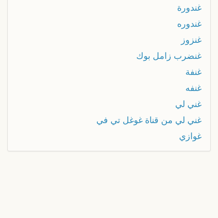
غندورة
غندوره
غنزوز
غنضرب زامل بوك
غنفة
غنفه
غني لي
غني لي من قناة غوغل تي في
غوازي