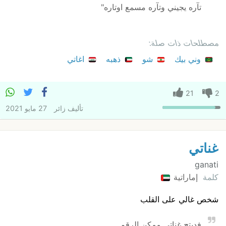
تآره يجيني وتآره مسمع اوتاره"
مصطلحات ذات صلة:
وني بيك
شو
ذهبه
اغاتي
21
2
تأليف
زائر
27 مايو 2021
غناتي
ganati
كلمة
إماراتية
شخص غالي على القلب
فديتج غناتي ممكن الرقم