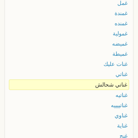
غمل
غمندة
غمنده
غمولية
غميضه
غميطة
غنات عليك
غناتي
غناتي شحالش
غناتيه
غناتييييه
غناوي
غناية
غنج