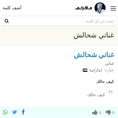
أضف كلمة
غناتي شحالش
غناتي شحالش
غناتي
عِبَارة
إماراتية
كيف حالك
كيف حالك
4
0