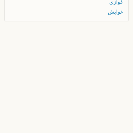
غوازي
غوايش