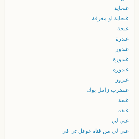
غنجاية
غنجاية او مغرفة
غنجة
غندرة
غندور
غندورة
غندوره
غنزوز
غنضرب زامل بوك
غنفة
غنفه
غني لي
غني لي من قناة غوغل تي في