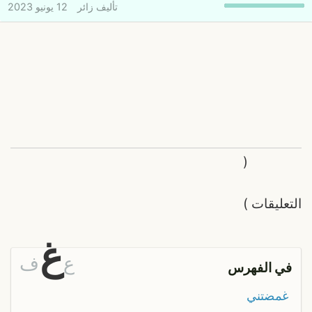
تأليف
زائر
12 يونيو 2023
(
التعليقات
)
غ
ع
ف
في الفهرس
غمضتني