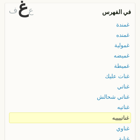
غ
ع
ف
في الفهرس
غمندة
غمنده
غمولية
غميضه
غميطة
غنات عليك
غناتي
غناتي شحالش
غناتيه
غناتييييه
غناوي
غناية