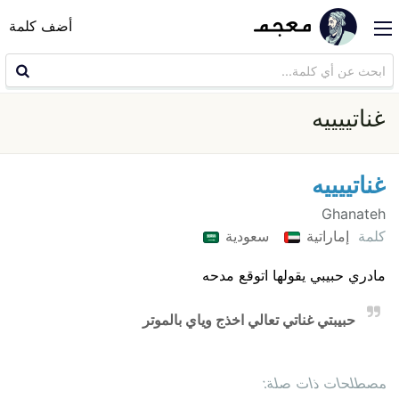
أضف كلمة
غناتييييه
غناتييييه
Ghanateh
كلمة
إماراتية
سعودية
مادري حبيبي يقولها اتوقع مدحه
حبيبتي غناتي تعالي اخذج وياي بالموتر
مصطلحات ذات صلة: