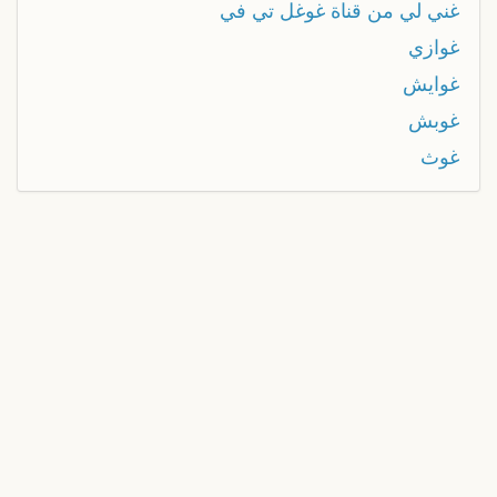
غني لي من قناة غوغل تي في
غوازي
غوايش
غوبش
غوث