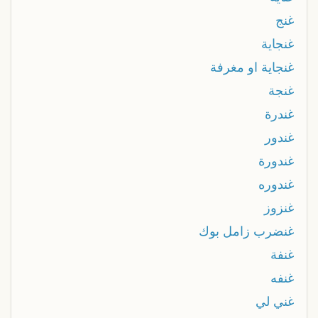
غنج
غنجاية
غنجاية او مغرفة
غنجة
غندرة
غندور
غندورة
غندوره
غنزوز
غنضرب زامل بوك
غنفة
غنفه
غني لي