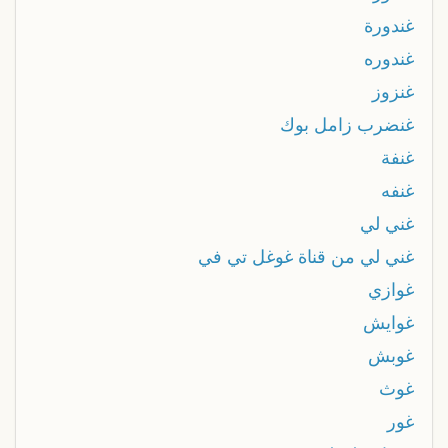
غندورة
غندوره
غنزوز
غنضرب زامل بوك
غنفة
غنفه
غني لي
غني لي من قناة غوغل تي في
غوازي
غوايش
غوبش
غوث
غور