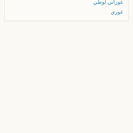
غوراني لوطي
غوري