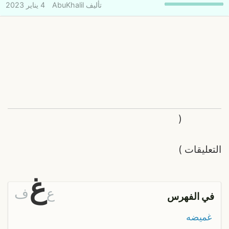
تأليف
AbuKhalil
4 يناير 2023
(
التعليقات
)
غ
ع
ف
في الفهرس
غميضه