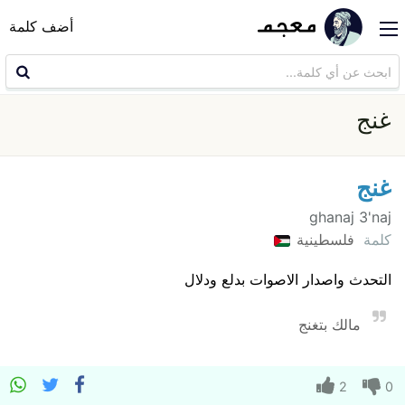
أضف كلمة
غنج
غنج
ghanaj 3'naj
كلمة
فلسطينية
التحدث واصدار الاصوات بدلع ودلال
مالك بتغنج
2
0