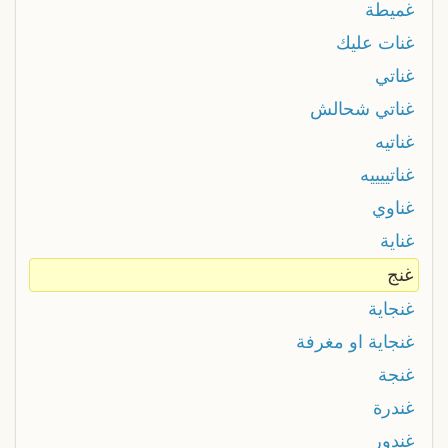
غميطة
غنات عليك
غناتي
غناتي شحالش
غناتيه
غناتييييه
غناوي
غناية
غنج
غنجاية
غنجاية او مغرفة
غنجة
غندرة
غندور