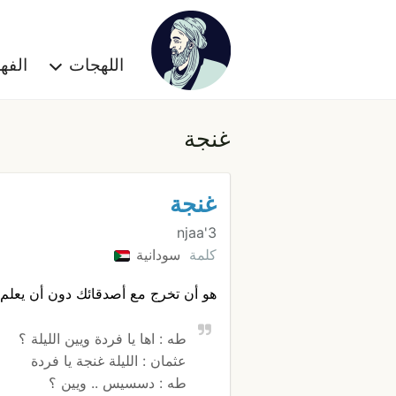
اللهجات
الف
غنجة
غنجة
3'njaa
كلمة
سودانية
هو أن تخرج مع أصدقائك دون أن يعلم 
طه : اها يا فردة ويين الليلة ؟
عثمان : الليلة غنجة يا فردة
طه : دسسيس .. ويين ؟