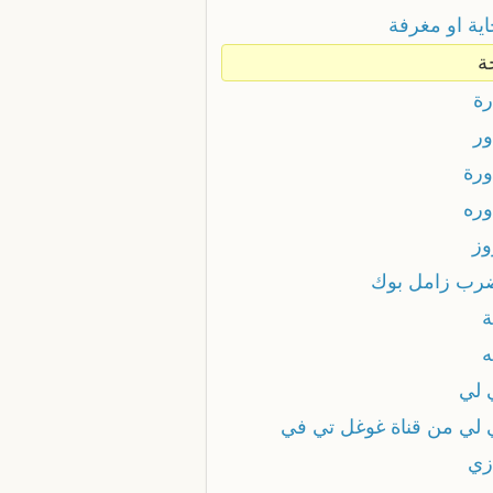
اية او مغرفة
ة
رة
ور
ورة
وره
وز
رب زامل بوك
ة
ه
 لي
 لي من قناة غوغل تي في
زي