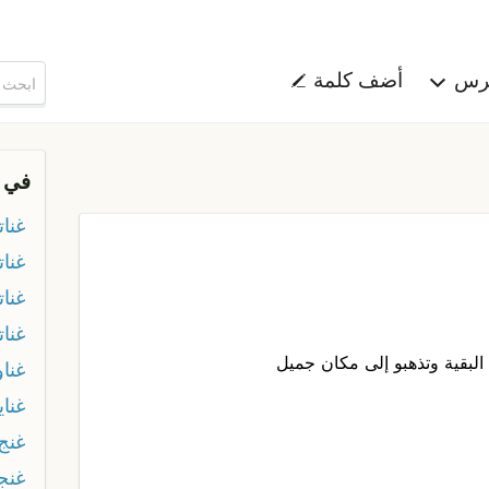
هرس
أضف كلمة
في 
غنا
غنا
غنات
غنات
البقية وتذهبو إلى مكان جميل
غنا
غناي
غنج
غنجا