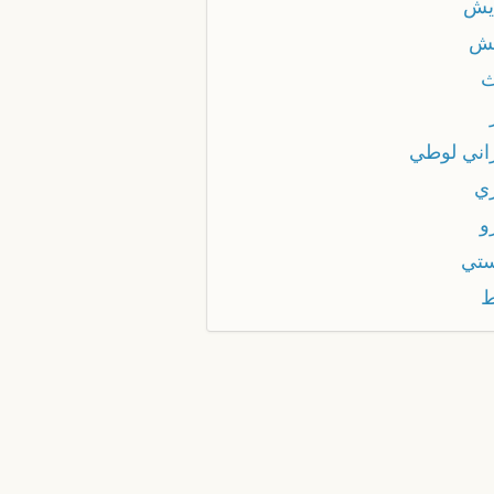
يش
ش
اني لوطي
ي
و
تي