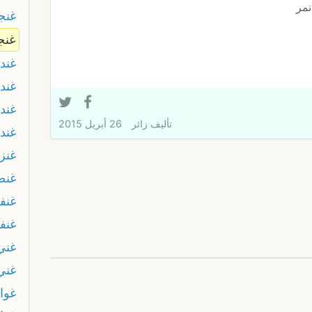
نمر
غنج
غنج
غند
غند
غند
تأليف
زائر
26 أبريل 2015
غند
غنز
غنض
غنف
غنف
غني
غني
غوا