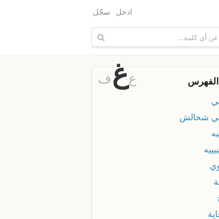
ادخل
سجّل
غ
ع
ف
الفهرس
تي
تي شحالش
يه
ييييه
وي
ة
ية