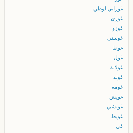
غوراني لوطي
غوري
غوزو
غوستي
غوط
غول
غولالة
غوله
غومه
غويش
غويشي
غويط
غي