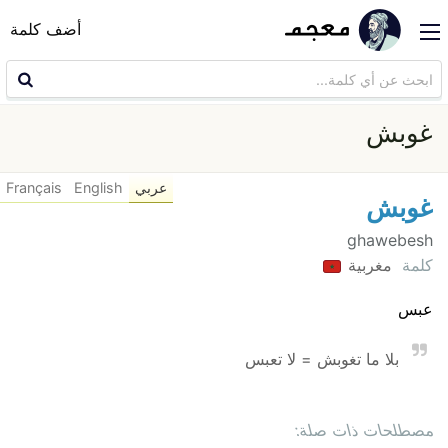
أضف كلمة
غوبش
عربي
English
Français
غوبش
ghawebesh
كلمة
مغربية
عبس
بلا ما تغوبش = لا تعبس
مصطلحات ذات صلة: