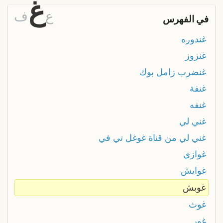
غ
ع
ف
في الفهرس
غندوره
غنزوز
غنضرب زامل بوك
غنفة
غنفه
غني لي
غني لي من قناة غوغل تي في
غوازي
غوايش
غوبش
غوث
غور