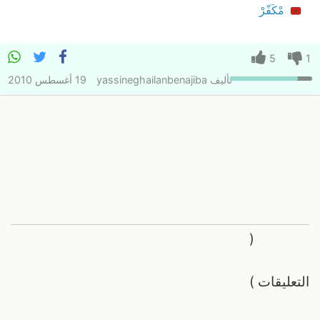
مْكَفّرْ
5
1
تأليف
yassineghailanbenajiba
19 أغسطس 2010
(
التعليقات
)