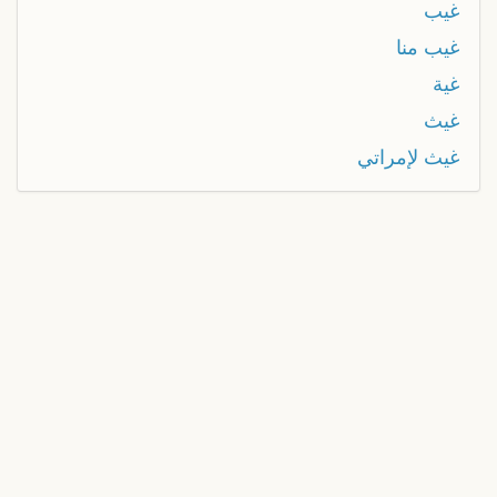
غيب
غيب منا
غية
غيث
غيث لإمراتي