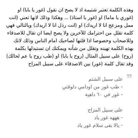
وهذه الكلمة تعتبر شتيمة اذ لا يصح ان نقول (غور يا بابا) او
(غوري يا ماما) او (غور يا استاذ) ... وهكذا وذلك لانها تعني (انت
ممل ومزعج انا لا اريدك) او (انت رذل انا لا اريدك) وبالتالي فهي
كلمة تقلل من احترامك للآخرين ولا يصح ايضا ان تقال للاصدقاء
وللاصحاب وخصوصا اذا قلتها لصاحبك امام الناس وذلك لانك
بهذه الكلمة تهينه وتقلل من شأنه ويمكنك ان تستبدلها بكلمة
(روح) على سبيل المثال (روح يا بابا) او (طب روح يا عم لحالك)
وقد تقال كلمة (غور) بين الاصدقاء على سبيل المزاح
على سبيل الشتم
- طب غور من اودامي دلوقتي
- غور في ٦٠ داهية
على سبيل المزاح
- هههه غور ياد
- يالا بقى سلام غور ياد