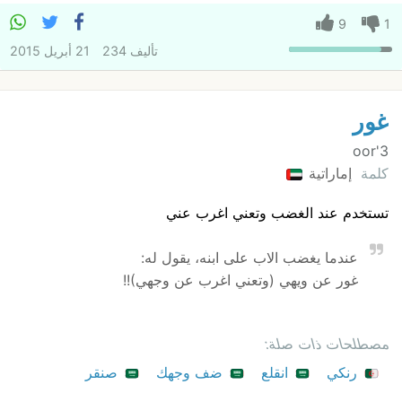
9
1
تأليف
234
21 أبريل 2015
غور
3'oor
كلمة
إماراتية
تستخدم عند الغضب وتعني اغرب عني
عندما يغضب الاب على ابنه، يقول له:
غور عن ويهي (وتعني اغرب عن وجهي)!!
مصطلحات ذات صلة:
رنكي
انقلع
ضف وجهك
صنقر