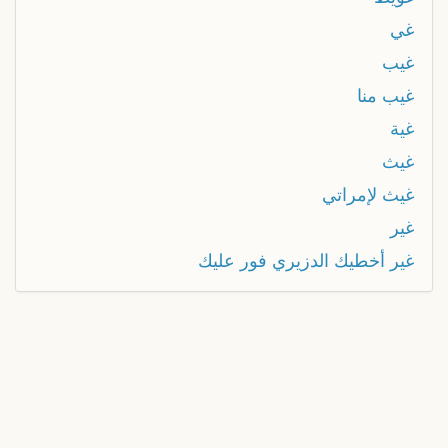
غي
غيب
غيب منا
غية
غيث
غيث لإمراتي
غير
غير أخطيك الدزيري فور عليك