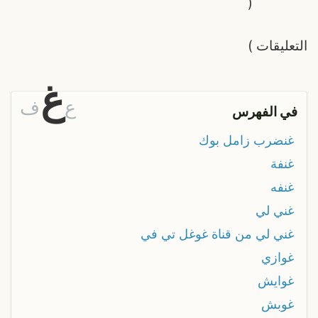
(
التعليقات
)
غ
ع
ف
في الفهرس
غنضرب زامل بوك
غنفة
غنفه
غني لي
غني لي من قناة غوغل تي في
غوازي
غوايش
غوبش