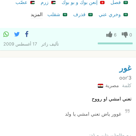
فصل
إنعن بوك و بو بوك
زرم
عصّب
وخري عني
قذرف
شقلب
المزيد
6
0
تأليف
زائر
17 أغسطس 2009
غور
3'oor
كلمة
مصرية
تعني امشي او رووح
غوور ياض تعني امشي يا ولد
مصطلحات ذات صلة: