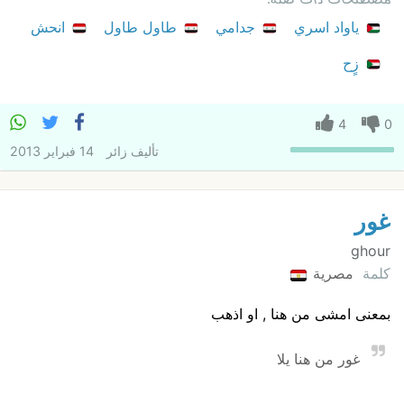
ياواد اسري
جدامي
طاول طاول
انحش
زٍح
4
0
تأليف
زائر
14 فبراير 2013
غور
ghour
كلمة
مصرية
بمعنى امشى من هنا , او اذهب
غور من هنا يلا