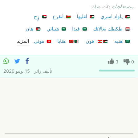
مصطلحات ذات صلة:
ياواد اسري
اغليها
انقرع
زٍح
طكطك نعالاتك
فيذا
هنياني
هان
هنيه
هون
هنايا
هوني
المزيد
3
0
تأليف
زائر
15 يونيو 2020