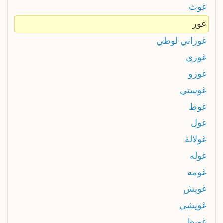
غوث
غور
غوراني لوطي
غوري
غوزو
غوستي
غوط
غول
غولالة
غوله
غومه
غويش
غويشي
غويط