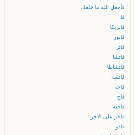
فأجعل الله ما خلقك
فا
فابريكا
فابور
فاتر
فاتشا
فاتشاطا
فاتشه
فاچة
فاح
فاختة
فاخر على الاخر
فادو