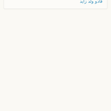
فادو ولد زايد