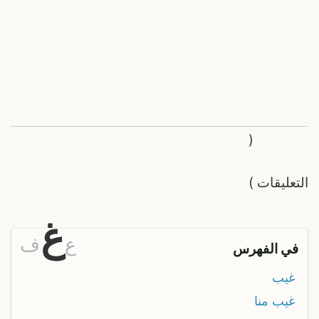
(
التعليقات
)
غ
ع
ف
في الفهرس
غيب
غيب منا