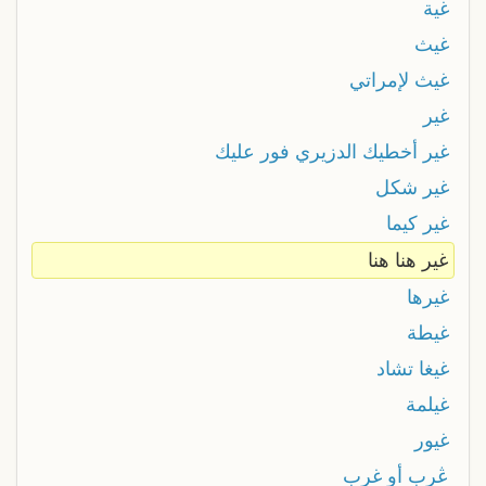
غية
غيث
غيث لإمراتي
غير
غير أخطيك الدزيري فور عليك
غير شكل
غير كيما
غير هنا هنا
غيرها
غيطة
غيغا تشاد
غيلمة
غيور
ڠرب أو غرب