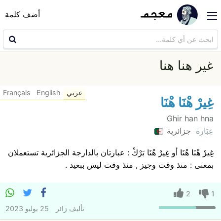
أضف كلمة
غير هنا هنا
عربي
English
Français
غِيرْ هْنَا هْنَا
Ghir han hna
عِبَارة
جزائرية
غِيرْ هْنَا هْنَا أو غِيرْ هْنَا بَرْكْ : عبارتان بالدارجة الجزائرية تستعملان
بمعنى : منذ وقت وجيز , منذ وقت ليس ببعيد .
2
1
تأليف
زائر
25 يوليو 2023