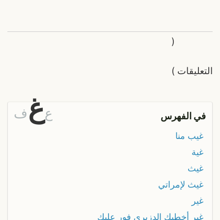
(
التعليقات
)
غ
ع
ف
في الفهرس
غيب منا
غية
غيث
غيث لإمراتي
غير
غير أخطيك الدزيري فور عليك