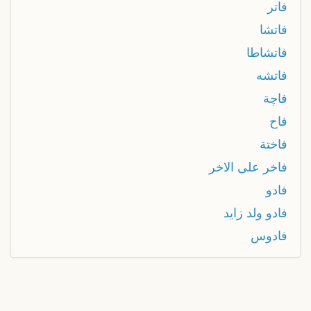
فاتر
فاتشا
فاتشاطا
فاتشه
فاچة
فاح
فاختة
فاخر على الاخر
فادو
فادو ولد زايد
فادوس