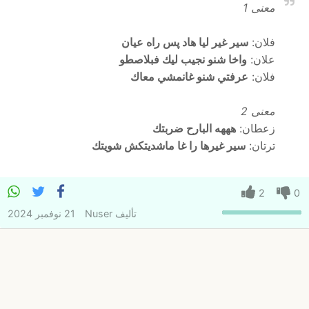
معنى 1
فلان:
سير غير ليا هاد پس راه عيان
علان:
واخا شنو نجيب ليك فبلاصطو
فلان:
عرفتي شنو غانمشي معاك
معنى 2
زعطان:
هههه البارح ضربتك
ترتان:
سير غيرها را غا ماشديتكش شويتك
2
0
تأليف
Nuser
21 نوفمبر 2024