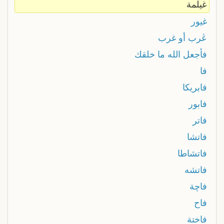
غيلمة
غيور
ڠرب أو غرب
فأجعل الله ما خلقك
فا
فابريكا
فابور
فاتر
فاتشا
فاتشاطا
فاتشه
فاچة
فاح
فاختة