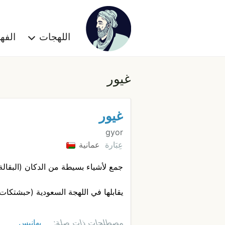
اللهجات
الف
غيور
غيور
gyor
عِبَارة
عمانية
جمع لأشياء بسيطة من الدكان (البقالة) 
يقابلها في اللهجة السعودية (حبشتكا
مصطلحات ذات صلة:
بهانيس