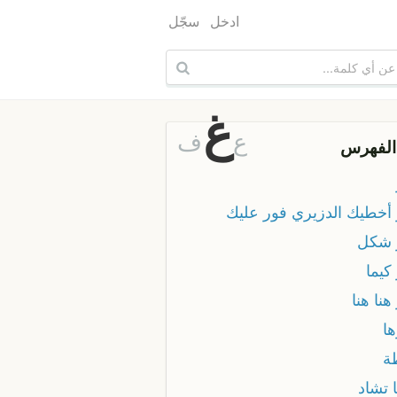
ادخل
سجّل
غ
ع
ف
الفهرس
 أخطيك الدزيري فور عليك
 شكل
كيما
هنا هنا
ها
ة
 تشاد