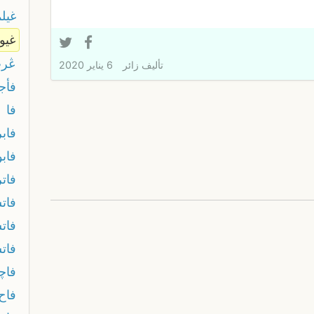
غيل
غيو
ڠرب
تأليف
زائر
6 يناير 2020
فأج
فا
فابر
فابو
فاتر
فات
فات
فات
فاچ
فاح