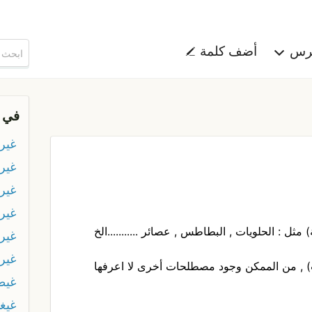
هرس
أضف كلمة
في 
غير
غير
غير
غير 
مثل : الحلويات , البطاطس , عصائر ...........الخ
غير 
غير
ت) , من الممكن وجود مصطلحات أخرى لا اعرفها
غيط
غيغا