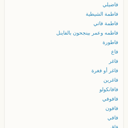
فاضيلي
فاطمة الشيطية
فاطمة فاتي
فاطمه وعمر بينجحون بالفاينل
فاطورة
فاع
فاغر
فاغر أو فغرة
فاغرين
فافانكولو
فافوفي
فافون
فافي
فاق