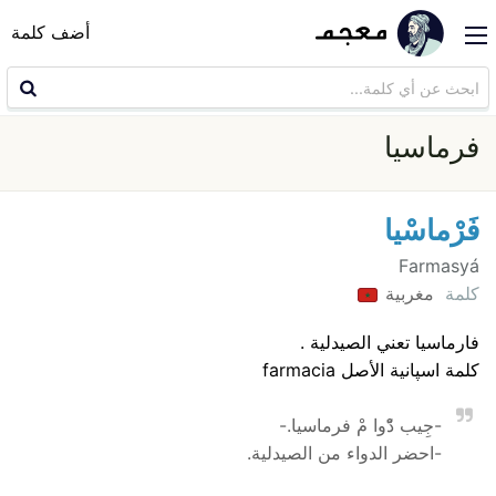
أضف كلمة
فرماسيا
فَرْماسْيا
Farmasyá
كلمة
مغربية
فارماسيا تعني الصيدلية .
كلمة اسپانية الأصل farmacia
-جِيب دّْوا مْ فرماسيا.-
-احضر الدواء من الصيدلية.