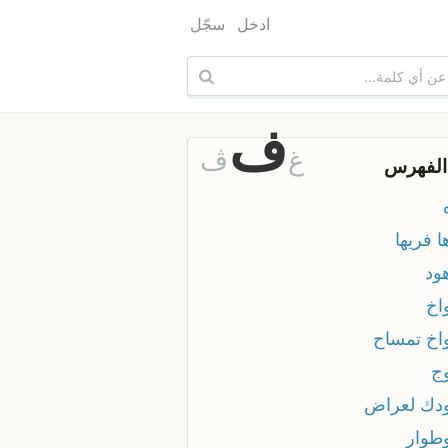
ادخل
سجّل
ف
غ
ڤ
الفهرس
 فريها
ود
اخ
اخ تمساح
ج
دك لعراض
طوار