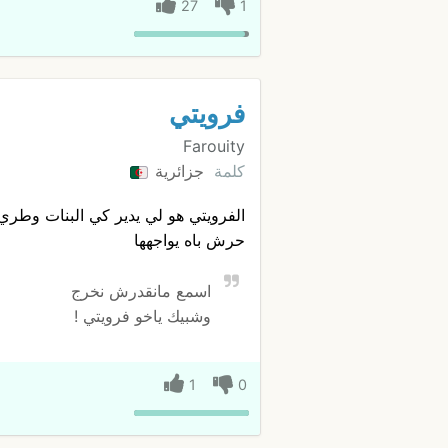
27
1
فرويتي
Farouity
كلمة
جزائرية
الفرويتي هو لي يدير كي البنات وطر
حرش باه يواجهها
اسمع مانقدرش نخرج
وشبيك ياخو فرويتي !
1
0