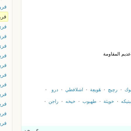
فرو
فرو
فرى
فري
فري
يم المقاومة
فريا
فري
فري
فري
وك
رچيچ
هَويعِة
اشلافطي
درو
فري
تيكه
خويثة
طهبوب
خيخه
راجن
فري
فري
فري