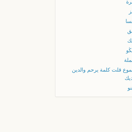
رة
ز
سا
ق
ك
ڭو
ملة
موع قلت كلمة يرحم والدين
ديك
و