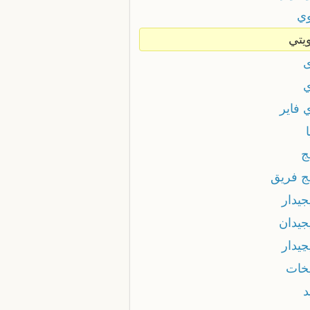
ي
يتي
 فاير
ج
ج فريق
جيدار
جيدان
ڃيدار
خات
د