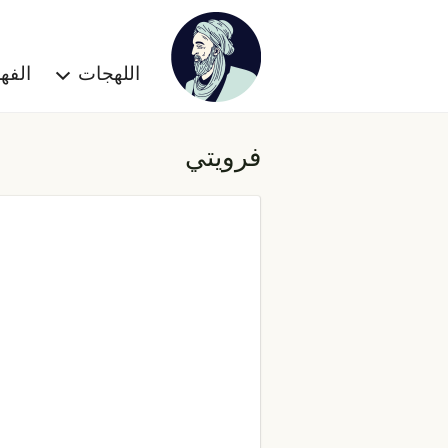
اللهجات
الف
فرويتي