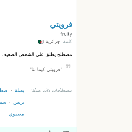
فرويتي
fruity
كلمة
جزائرية
مصطلح يطلق على الشخص الضعيف عد
"فرويتي كيما نتا"
مصطلحات ذات صلة:
بضلة
صعل
بربس
سمب
معصوي