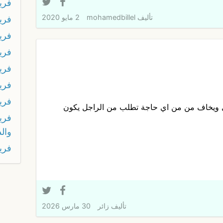
فري
تأليف
mohamedbillel
2 مايو 2020
فري
فري
فري
فري
فري
فري
ي ويخاف من من اي حاجة تطلب من الراجل يكون
فري
وال
فرين
تأليف
زائر
30 مارس 2026