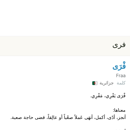
فرى
فْرَى
Fraa
كلمة
جزائرية
فْرَى يَفْرِي، مَفْرِي.
معناها:
أنجز، أدّى، أكمل، أنهَى عَملاً صعْباً أو عالِقاً، قضى حاجة صعبة.