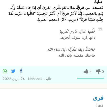
أصلها:
فصيحة: من
فَرِيٌّ.
يقال: هُوَ يَفْرِي الفَرِيَّ أي إِذَا جَادَ عَمَلَهُ وَأَتَى
فِيهِ بِالعَجِيبِ؛ إِنَّهُ لَأَمْرٌ فَرِيٌّ أي لَأَمْرٌ عَجِيبٌ؛ "قَالُوا يَا مَرْيَمَ لَقَدْ
جِئْتِ شَيْئاً فَرِيّاً" (مريم، 27) (معجم الغني).
خَلِّيهَا عَلَيَّ، غَادِي نَفْرِيهَا
دعها لي، سوف أنجزها.
حَاجْتَكْ رَاهَا مَفْرِيَّة، إِنْ شَاءَ الله
حاجتك مقضية بإذن الله.
4
0
تأليف
Hanonex
24 أبريل 2022
فرى
fara