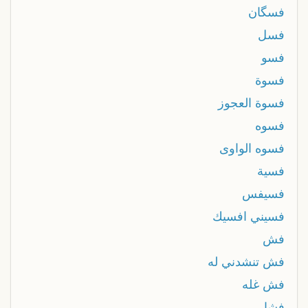
فسگان
فسل
فسو
فسوة
فسوة العجوز
فسوه
فسوه الواوی
فسية
فسيفس
فسيني افسيك
فش
فش تنشدني له
فش غله
فشار