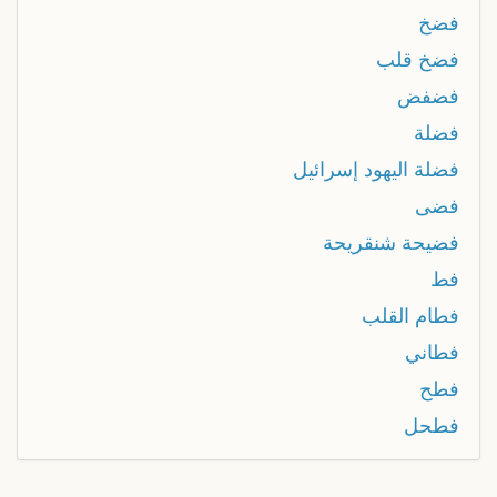
فضخ
فضخ قلب
فضفض
فضلة
فضلة اليهود إسرائيل
فضى
فضيحة شنقريحة
فط
فطام القلب
فطاني
فطح
فطحل