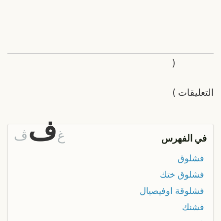
(
التعليقات
)
ف
غ
ڤ
في الفهرس
فشلوق
فشلوق ختك
فشلوقة اوفيصيال
فشنك