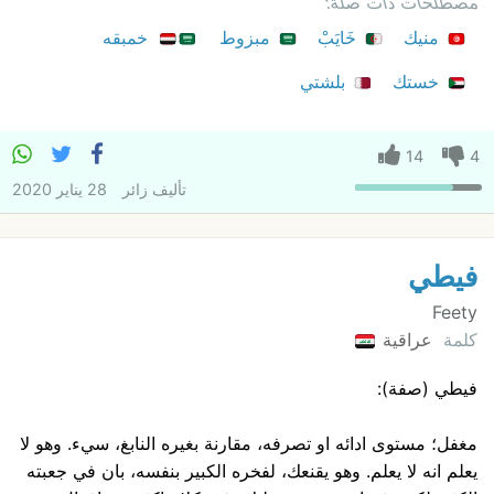
مصطلحات ذات صلة:
منيك
خَايَبْ
مبزوط
خمبقه
خستك
بلشتي
14
4
تأليف
زائر
28 يناير 2020
فيطي
Feety
كلمة
عراقية
فيطي (صفة):
مغفل؛ مستوى ادائه او تصرفه، مقارنة بغيره النابغ، سيء. وهو لا
يعلم انه لا يعلم. وهو يقنعك، لفخره الكبير بنفسه، بان في جعبته