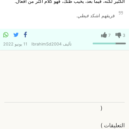
الكثير لكنه، فيما بعد، يخيب ظنك، فهو كلام اكثر من افعال.
فريقهم اشكد
فيطي
.
7
3
تأليف
IbrahimSd2004
11 يونيو 2022
(
التعليقات
)