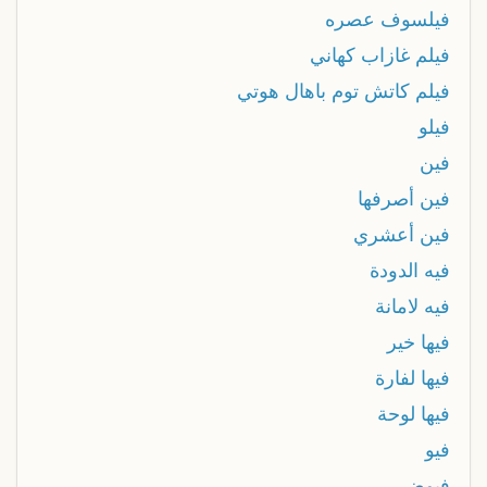
فيلسوف عصره
فيلم غازاب كهاني
فيلم كاتش توم باهال هوتي
فيلو
فين
فين أصرفها
فين أعشري
فيه الدودة
فيه لامانة
فيها خير
فيها لفارة
فيها لوحة
فيو
فيوض