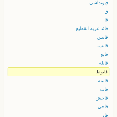
ڥيونداشي
ق
قا
قائد عربه القطيع
قابس
قابسة
قابع
قابلة
قابوط
قابينة
قات
قاحش
قاحي
قاد