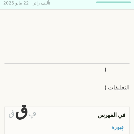
تأليف
زائر
22 مايو 2026
(
التعليقات
)
ق
ڥ
ڨ
في الفهرس
ڥيوزة