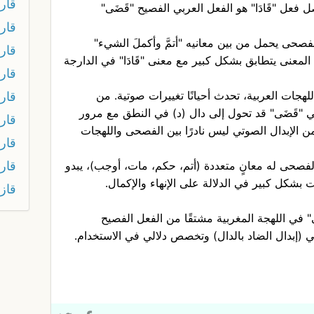
قار
 فعل "قَادَا" هو الفعل العربي الفصيح "قَضَى"
قارم
الفصحى يحمل من بين معانيه "أتمَّ وأكملَ الشيء"
قار
 هذا المعنى يتطابق بشكل كبير مع معنى "قَادَا" في الدارجة
قار
هجات العربية، تحدث أحيانًا تغييرات صوتية. من
قار
"قَضَى" قد تحول إلى دال (د) في النطق مع مرور
قار
من الإبدال الصوتي ليس نادرًا بين الفصحى واللهجات
قار
قار
الفصحى له معانٍ متعددة (أتم، حكم، مات، أوجب)، يبدو
 بشكل كبير في الدلالة على الإنهاء والإكمال.
قاز
َى" في اللهجة المغربية مشتقًا من الفعل الفصيح
(إبدال الضاد بالدال) وتخصص دلالي في الاستخدام.