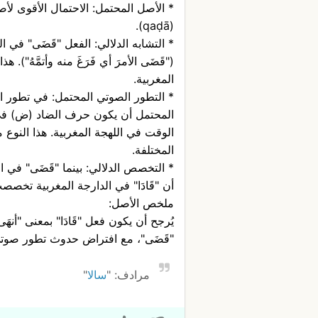
* الأصل المحتمل: الاحتمال الأقوى لأصل
(qaḍā).
* التشابه الدلالي: الفعل "قَضَى" في 
("قَضَى الأمرَ أي فَرَغَ منه وأتمَّهُ").
المغربية.
* التطور الصوتي المحتمل: في تطور الل
المحتمل أن يكون حرف الضاد (ض) في 
الوقت في اللهجة المغربية. هذا النوع 
المختلفة.
* التخصص الدلالي: بينما "قَضَى" في 
أن "قَادَا" في الدارجة المغربية تخصصت
ملخص الأصل:
يُرجح أن يكون فعل "قَادَا" بمعنى "أنه
"قَضَى"، مع افتراض حدوث تطور صوتي 
مرادف: "
سالا
"