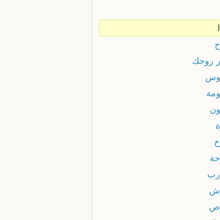
ح
ر روحك
وس
ومة
ون
ة
ح
حة
رب
ش
ص