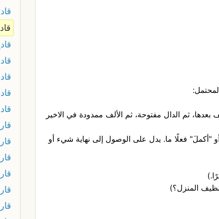
قاد
قادا
قاد
قاد
قاد
قاد
قاد
لف بعدها، ثم الدال مفتوحة، ثم الألف ممدودة في الاخير
قار
 "أكملَ" فعلًا ما. يدل على الوصول إلى نهاية شيء أو
قار
قار
قار
ًا.)
تنظيف المنزل؟)
قار
قار