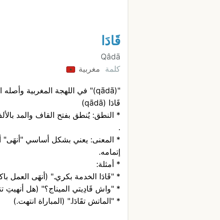
قَادَا
Qâdā
كلمة
مغربية
"(qādā)" في اللهجة المغربية وأصله المحتمل:
قَادَا (qādā)
* النطق: يُنطق بفتح القاف والمد بالأ
.
* المعنى: يعني بشكل أساسي "أنهَى" أو
إتمامه.
* أمثلة:
* "قَادَا الخدمة بكري." (أنهَى العمل باكر
* "واش قَادِيتي الميناج؟" (هل أنهيتِ 
* "الماتش تقَادَا." (المباراة انتهت.)