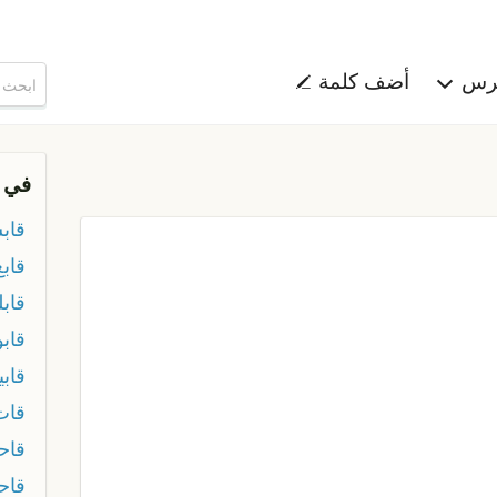
هرس
أضف كلمة
في 
قاب
قابع
قابل
قاب
قابي
قات
قا
قاح