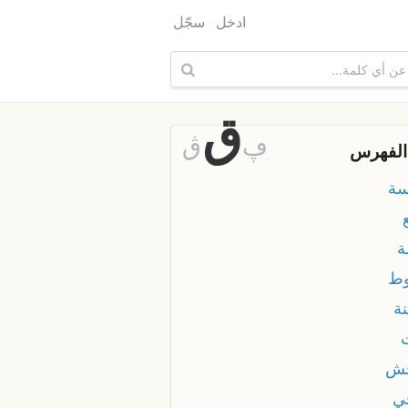
ادخل
سجّل
ق
ڥ
ڨ
الفهرس
سة
ة
وط
نة
حش
ي