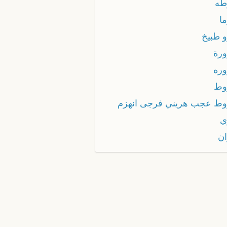
طه
ا
و طبيخ
ورة
وره
وط
وط عجب هريني فرجى انهزم
ي
ان