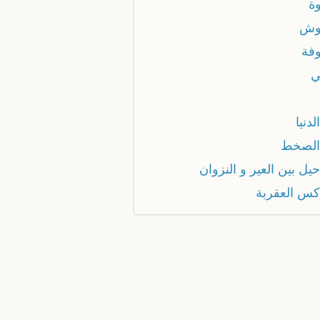
ة
وش
فة
ي
لدنيا
الصخط
يل بين العير و النزوان
كس العقربة