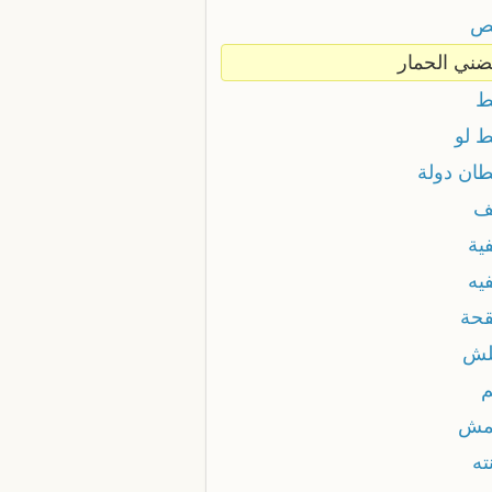
ص
ني الحمار
ط
 لو
ان دولة
ف
ية
يه
حة
لش
مش
ته