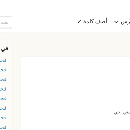
هرس
أضف كلمة
في 
قحب
قحب
قحج
قحر
قحر
قحر
صني اخي
قحز
قح