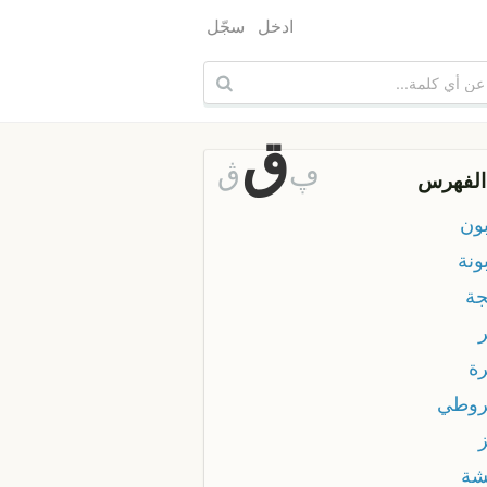
ادخل
سجّل
ق
ڥ
ڨ
الفهرس
ون
ونة
ة
ة
وطي
شة