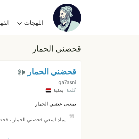
اللهجات
الف
قحضني الحمار
قحضني الحمار
qa7asni
كلمة
يمنية
بمعنى عضني الحمار
يماه اسعي قحصني الحمار ، قح