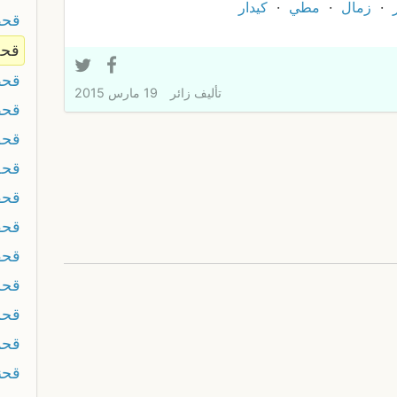
زمال
مطي
كيدار
قح
قحض
قح
تأليف
زائر
19 مارس 2015
قحط
قحط
قح
قحف
قحف
قحق
قح
قحم
قح
قحن