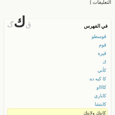
التعليقات
)
ك
ڨ
گ
في الفهرس
ڨوسطو
ڨوم
ڨيرة
ك
كأني
كا كيه ده
كااااو
كاباري
كابتشا
كابتك ولايتك