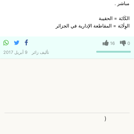
مباشر .
الكَابَة = الحقيبة
الوِلَايَة = المقاطعة الإدارية في الجزائر
16
0
تأليف
زائر
9 أبريل 2017
(