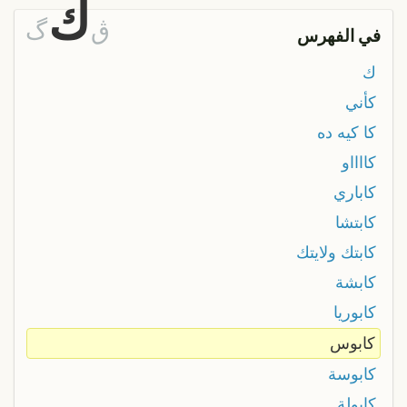
ك
ڨ
گ
في الفهرس
ك
كأني
كا كيه ده
كااااو
كاباري
كابتشا
كابتك ولايتك
كابشة
كابوريا
كابوس
كابوسة
كابولة