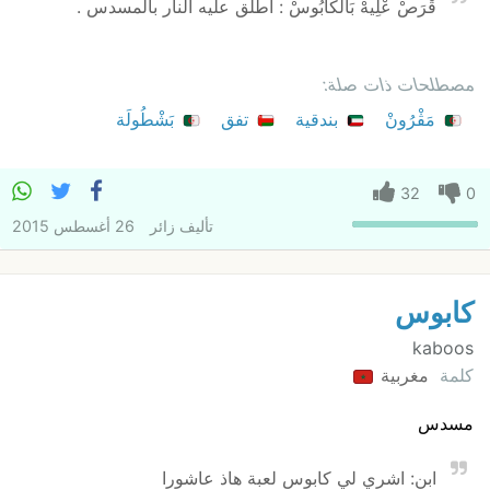
قْرَصْ عْلِيهْ بَالْكَابُوسْ : اطلق عليه النار بالمسدس .
مصطلحات ذات صلة:
مَڤْرُونْ
بندقية
تفق
بَشْطُولَة
32
0
تأليف
زائر
26 أغسطس 2015
كابوس
kaboos
كلمة
مغربية
مسدس
ابن: اشري لي كابوس لعبة هاذ عاشورا