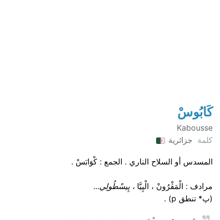
كَابُوسْ
Kabousse
كلمة
جزائرية
المسدس أو السلاح الناري . الجمع : كْوَابَسْ .
مرادف : الْمَڨْرُونْ ، الْپِيَّا
، پِيسْطُولِي
...
(پ* تنطق p) .