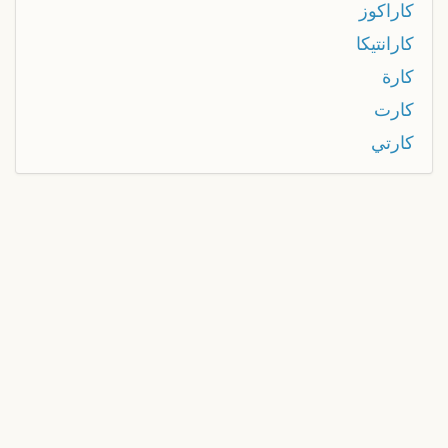
كاراكوز
كارانتيكا
كارة
كارت
كارتي