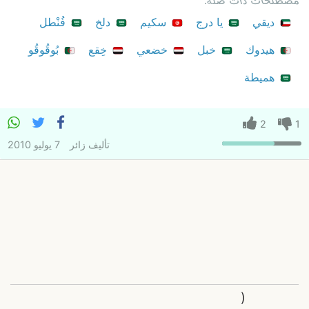
ديقي
يا درج
سكيم
دلخ
فُنْطل
هيدوك
خبل
خضعي
خِقع
بُوقُوقُو
هميطة
2
1
تأليف
زائر
7 يوليو 2010
(