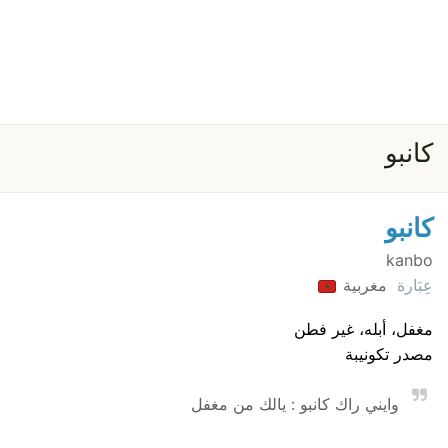
كانبو
كانبو
kanbo
عِبَارة
مغربية
مغفل، أبله، غير فطن
مصدر تكونيبة
وايني راك كانبو : يالك من مغفل