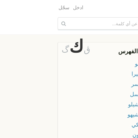
ادخل
سجّل
ك
ڨ
گ
الفهرس
و
يرا
سر
سل
شيلو
شيهو
كي
ون