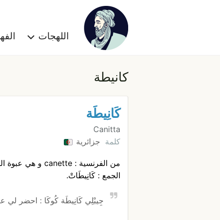
اللهجات
الف
كانيطة
كَانِيطَة
Canitta
كلمة
جزائرية
من الفرنسية : canette و هي عبوة المشروبات (عبوة معدنية).
الجمع : كَانِيطَاتْ.
جِيبْلِي كَانِيطَة كُوكَا : احضر لي 