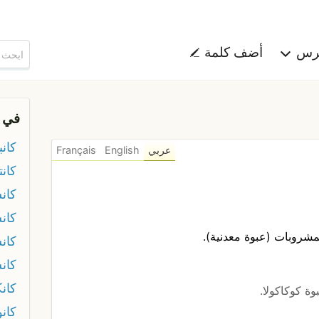
هرس
أضف كلمة
في 
كانب
عربي
English
Français
كانت
كان
كان
كان
كان
كان
عبوة كوكاكولا.
كان