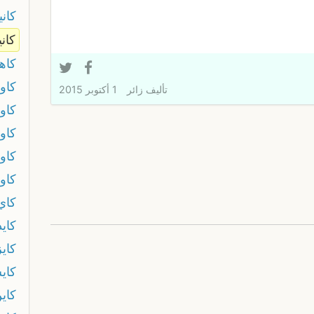
كاني
كان
كاه
كاو
تأليف
زائر
1 أكتوبر 2015
كاو
كاوك
كاو
كاول
كاي
كايد
كاي
كاي
كاي