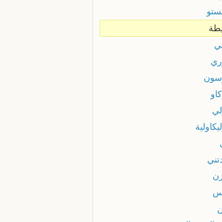
ستو
يطة
ي
ري
سون
او
لي
يكاولية
تني
زن
س
ن