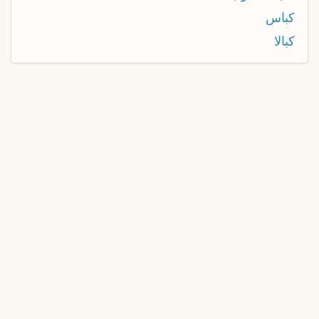
كباس
كبالا