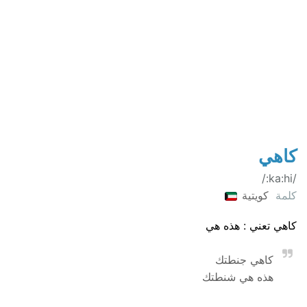
كاهي
/ka:hi:/
كلمة
كويتية
كاهي تعني : هذه هي
كاهي جنطتك
هذه هي شنطتك