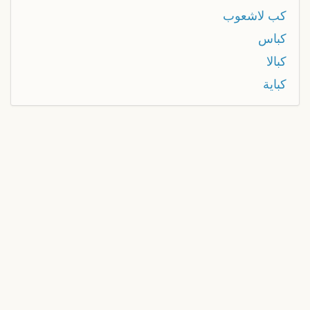
كب لاشعوب
كباس
كبالا
كباية