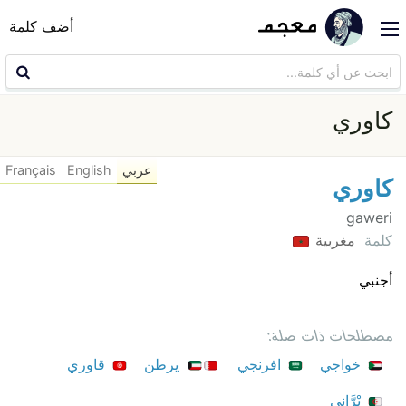
أضف كلمة
كاوري
عربي
English
Français
كاوري
gaweri
كلمة
مغربية
أجنبي
مصطلحات ذات صلة:
خواجي
افرنجي
يرطن
قاوري
بْرَّانِي