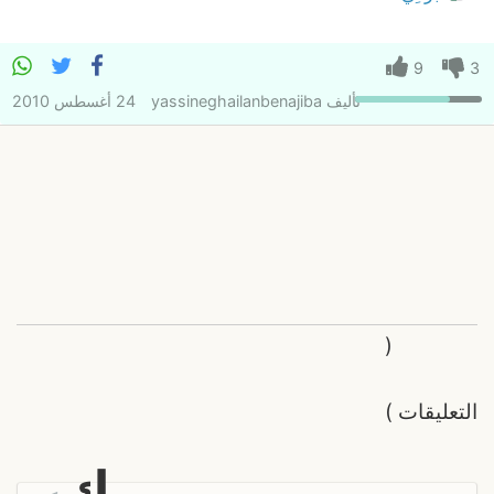
9
3
تأليف
yassineghailanbenajiba
24 أغسطس 2010
(
التعليقات
)