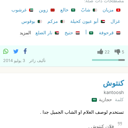
مصطلحات ذات صلة:
مزيان
شابّ
خالع
زوين
غرشوب
غزال
أبو عيون كحيلة
مزكم
بوقوس
قرحوفة
أ
حتيخ
نار الضلع
المزيد
22
5
تأليف
زائر
3 يوليو 2014
كنتوش
kantoosh
كلمة
حجازية
تستخدم لوصف الغلام او الشاب الجميل جدا .
فلان كنتوش .