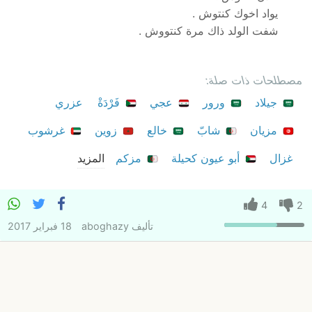
يواد اخوك كنتوش .
شفت الولد ذاك مرة كنتووش .
مصطلحات ذات صلة:
جيلاد
ورور
عجي
فَرْدَةْ
عزري
مزيان
شابّ
خالع
زوين
غرشوب
غزال
أبو عيون كحيلة
مزكم
المزيد
4
2
تأليف
aboghazy
18 فبراير 2017