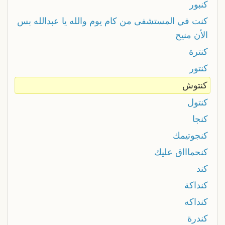
كنبور
كنت في المستشفى من كام يوم والله يا عبدالله بس
الأن منيح
كنترة
كنتور
كنتوش
كنتول
كنجا
كنجوتيمك
كنحماااق عليك
كند
كنداكة
كنداكه
كندرة