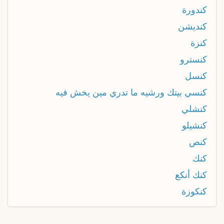
كندورة
كنديشن
كنزة
كنسترو
كنسل
كنسي بيتك ورشيه ما تدري مين يخش فيه
كنشلي
كنشيلو
كنص
كنك
كنك أنكع
كنكوزة