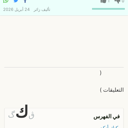
1
0
تأليف
زائر
24 أبريل 2026
(
التعليقات
)
ك
ڨ
گ
في الفهرس
كنك أنكع