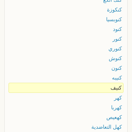
كنكوزة
كنوبسيا
كنود
كنور
كنوري
كنوش
كنون
كنيبه
كنيف
كهر
كهربا
كهعيص
كهل التعاضدية