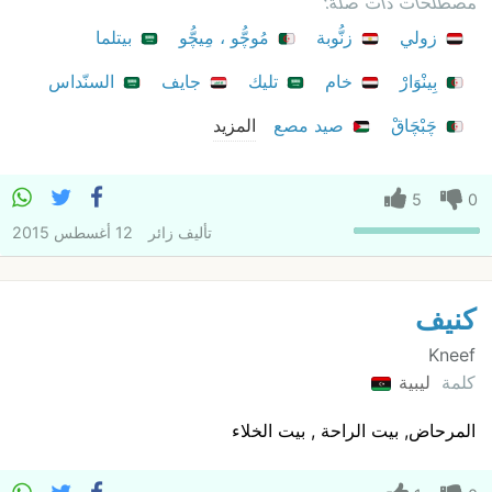
مصطلحات ذات صلة:
زولي
زنُّوبة
مُوچُّو ، مِيچُّو
بيتلما
بِينْوَارْ
خام
تليك
جايف
السنّداس
چَبْچَاقْ
صيد مصع
المزيد
5
0
تأليف
زائر
12 أغسطس 2015
كنيف
Kneef
كلمة
ليبية
المرحاض, بيت الراحة , بيت الخلاء