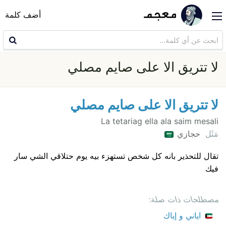
أضف كلمة
لا تتريق الا على صايم مصلي
لا تتريق الا على صايم مصلي
La tetariag ella ala saim mesali
مَثَل
حجازي
تقال للتحذير بانه كل شخص تستهزء بيه يوم حتلاقي الشي سار
فيك
مصطلحات ذات صلة:
اياني و إياك