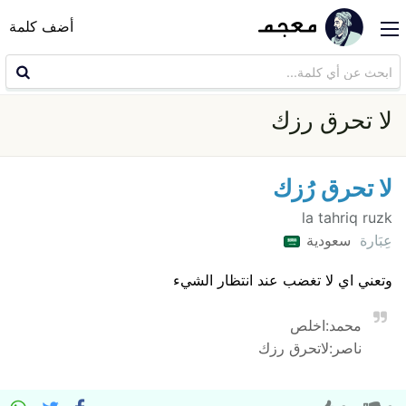
أضف كلمة
لا تحرق رزك
لا تحرق رُزك
la tahriq ruzk
عِبَارة
سعودية
وتعني اي لا تغضب عند انتظار الشيء
محمد:اخلص
ناصر:لاتحرق رزك