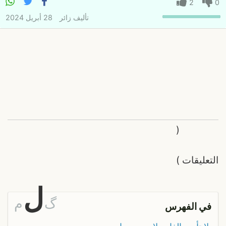
2
0
تأليف
زائر
28 أبريل 2024
(
التعليقات
)
ل
گ
م
في الفهرس