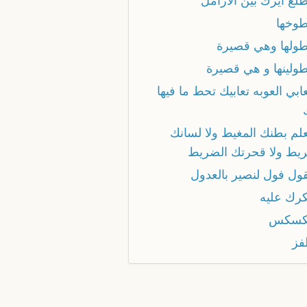
طلع ايرك بين الارامل
طوخها
تطولها وهي قصيرة
طولينها و هي قصيرة
عابي العوبه تعابيك تحط ما فيها
علم بطنك المغيط ولا لسانك
ريط ولا قحرتك الضريط
قول فول لنصير بالعدول
كرك عليه
تكسكس
لفز