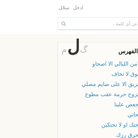
ادخل
سجّل
ل
گ
م
الفهرس
امن الليالي الا اصحاو
بوق لا تخاف
تتريق الا على صايم مصلي
تتزوج حرمة عقب مطوع
جعص علينا
حاتي
حتك او لا تحتكين
تحرق رزك