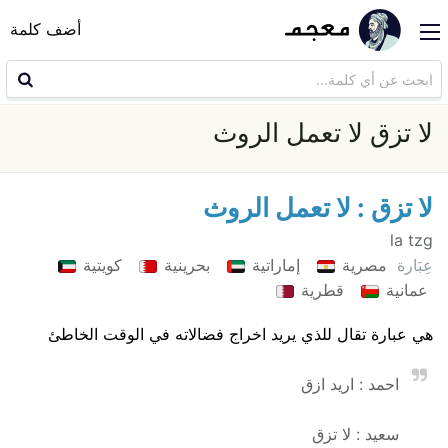
أضف كلمة
لا تزق لا تعمل الروث
لا تزق : لا تعمل الروث
la tzg
عِبَارة
مصرية
إماراتية
بحرينية
كويتية
عمانية
قطرية
هي عبارة تقال للذي يريد اخراج فضالاته في الوقت الخاطئ
احمد : اريد ازق
سعيد : لا تزق