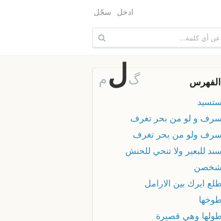
ادخل
سجّل
ل
گ
م
الفهرس
تستسيد
تسرف و لو من بحر تغرف
تسرف ولو من بحر تغرف
سند للبعير ولا تنحي للحنش
تشخصن
طلع ايرك بين الارامل
طوخها
تطولها وهي قصيرة