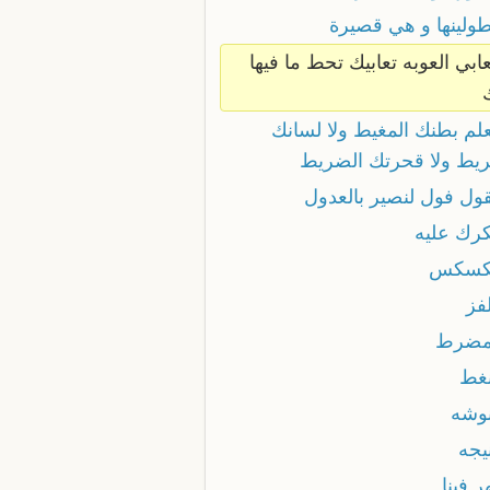
طولينها و هي قصيرة
عابي العوبه تعابيك تحط ما فيها
علم بطنك المغيط ولا لسانك
ريط ولا قحرتك الضريط
قول فول لنصير بالعدول
كرك عليه
تكسكس
لفز
مضرط
نغط
نوشه
نيجه
هر فينا