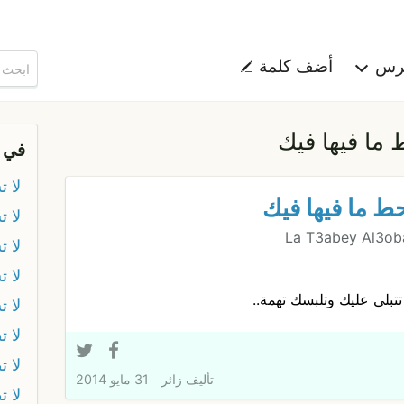
هرس
أضف كلمة
ط ما فيها فيك
في 
لا 
تحط ما فيها فيك
لا 
La T3abey Al3oba
لا 
لا ت
تتبلى عليك وتلبسك تهمة..
لا 
لا ت
لا ت
تأليف
زائر
31 مايو 2014
لا 