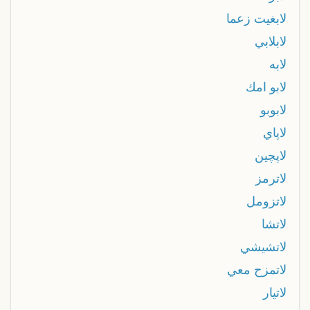
لابغيت زعما
لابلابي
لابه
لابو امك
لابوبو
لاپاي
لاپچين
لاترمز
لاتزومل
لاتشا
لاتشيشي
لاتمزح معي
لاتيار