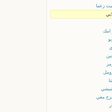
غيت زعما
ابي
 امك
بو
ي
ين
مز
زومل
ا
شيشي
مزح معي
ر