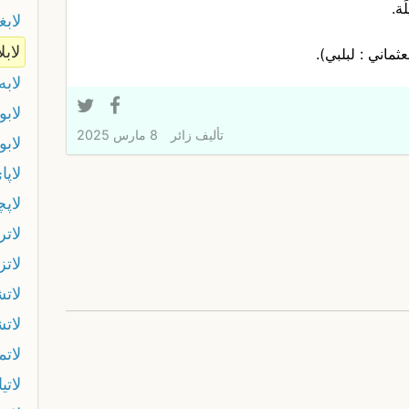
ة.
لاب
لابل
لابه
لابو
تأليف
زائر
8 مارس 2025
لابو
لاپا
لاپچ
لاتر
لات
لاتش
لات
لات
لاتيا