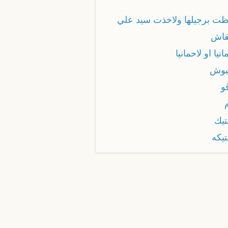
ظت برجيلها ولاخذت سيد علي
قاش
انیا او لاحمانیا
يبوش
و
تيك
تيكه