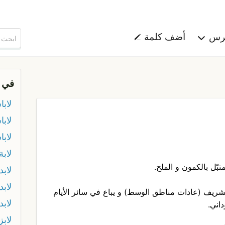
هرس
أضف كلمة
في 
لابا
لاب
لاب
لابة
ّل بالكمون و الملح.
لابد
لابد
الشريف (عادات مناطق الوسط) و يباع في سائر الأيام
لابد
اني.
لابز