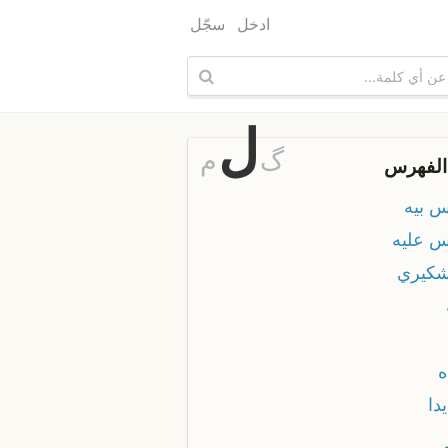
ادخل
سجّل
ل
گ
م
الفهرس
س بيه
اس عليه
اشكيري
ه
يدا